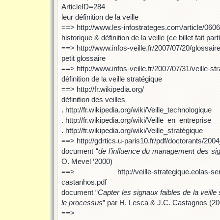
ArticleID=284
leur définition de la veille
==> http://www.les-infostrateges.com/article/0606
historique & définition de la veille (ce billet fait par
==> http://www.infos-veille.fr/2007/07/20/glossaire
petit glossaire
==> http://www.infos-veille.fr/2007/07/31/veille-st
définition de la veille stratégique
==> http://fr.wikipedia.org/
définition des veilles
. http://fr.wikipedia.org/wiki/Veille_technologique
. http://fr.wikipedia.org/wiki/Veille_en_entreprise
. http://fr.wikipedia.org/wiki/Veille_stratégique
==> http://gdrtics.u-paris10.fr/pdf/doctorants/20
document “
de l’influence du management des si
O. Mevel ‘2000)
==> http://veille-strategique.eolas-servi
castanhos.pdf
document “
Capter les signaux faibles de la veill
le processus
” par H. Lesca & J.C. Castagnos (20
==>