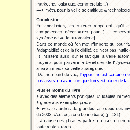
marketing, logistique, commerciale…)
==>
méth. pour la veille scientifique & technologi
Conclusion
En conclusion, les auteurs rappellent “qu’il e
compétences nécessaires pour (…) concevoi
système de veille automatique]
.
Dans ce monde où l’on met n’importe qui pour fa
l’adaptabilité et de la flexibilité, ce n’est pas inutil
Ils insistent aussi sur le fait que la veille auto
moyens pour parvenir à bénéficier de l'”
hypert
ainsi au mieux sa veille stratégique.
(De mon point de vue,
l’hypertime est certaineme
pas assez en avant lorsque l’on veut parler de la 
Plus et moins du livre
+ avec des éléments pratiques, utilisables immé
+ grâce aux exemples précis
+ avec les ordres de grandeur à propos des i
de 2002, c’est déjà une bonne base) (p. 121)
– à cause des phrases parfois creuses ou embe
toute restent rares.