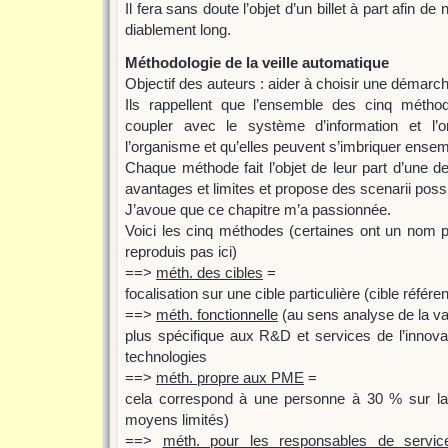
Il fera sans doute l’objet d’un billet à part afin de
diablement long.
Méthodologie de la veille automatique
Objectif des auteurs : aider à choisir une démarch
Ils rappellent que l’ensemble des cinq métho
coupler avec le système d’information et l’o
l’organisme et qu’elles peuvent s’imbriquer ensem
Chaque méthode fait l’objet de leur part d’une d
avantages et limites et propose des scenarii poss
J’avoue que ce chapitre m’a passionnée.
Voici les cinq méthodes (certaines ont un nom 
reproduis pas ici)
==>
méth. des cibles
=
focalisation sur une cible particulière (cible référe
==>
méth. fonctionnelle
(au sens analyse de la va
plus spécifique aux R&D et services de l’innovat
technologies
==>
méth. propre aux PME
=
cela correspond à une personne à 30 % sur la
moyens limités)
==>
méth. pour les responsables de servic