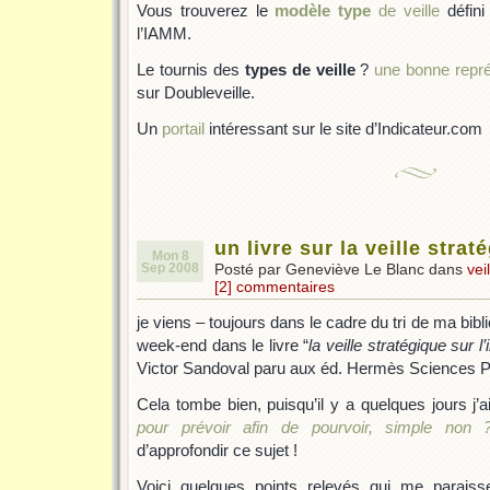
Vous trouverez le
modèle type
de veille
défini
l’IAMM.
Le tournis des
types de veille
?
une bonne repré
sur Doubleveille.
Un
portail
intéressant sur le site d’Indicateur.com
un livre sur la veille strat
Mon 8
Sep 2008
Posté par Geneviève Le Blanc dans
vei
[2] commentaires
je viens – toujours dans le cadre du tri de ma bib
week-end dans le livre “
la veille stratégique sur l’
Victor Sandoval paru aux éd. Hermès Sciences Pu
Cela tombe bien, puisqu’il y a quelques jours j’ai 
pour prévoir afin de pourvoir, simple non 
d’approfondir ce sujet !
Voici quelques points relevés qui me paraiss