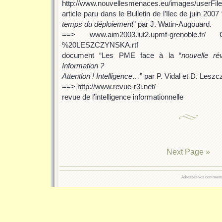
http://www.nouvellesmenaces.eu/images/userFile
article paru dans le Bulletin de l’Ilec de juin 2007 
temps du déploiement
” par J. Watin-Augouard.
==> www.aim2003.iut2.upmf-grenoble.fr/ 
%20LESZCZYNSKA.rtf
document “Les PME face à la “
nouvelle rév
Information ?
Attention ! Intelligence…
” par P. Vidal et D. Lesz
==> http://www.revue-r3i.net/
revue de l’intelligence informationnelle
Next Page »
Adressez vos commentair