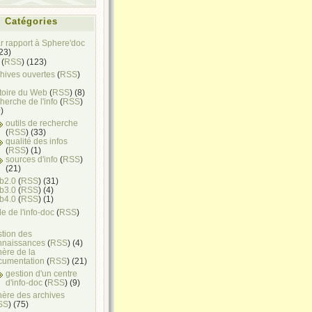
Catégories
ar rapport à Sphere'doc
(23)
(
RSS
) (123)
hives ouvertes
(
RSS
)
toire du Web
(
RSS
) (8)
herche de l'info
(
RSS
)
)
outils de recherche
(
RSS
) (33)
qualité des infos
(
RSS
) (1)
sources d'info
(
RSS
)
(21)
b2.0
(
RSS
) (31)
b3.0
(
RSS
) (4)
b4.0
(
RSS
) (1)
e de l'info-doc
(
RSS
)
stion des
nnaissances
(
RSS
) (4)
ère de la
cumentation
(
RSS
) (21)
gestion d'un centre
d'info-doc
(
RSS
) (9)
hère des archives
SS
) (75)