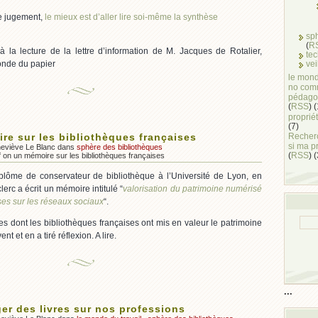
re jugement,
le mieux est d’aller lire soi-même la synthèse
sp
(
R
e à la lecture de la lettre d’information de M. Jacques de Rotalier,
te
vei
onde du papier
le mond
no com
pédago
(
RSS
) 
propriét
(7)
Recherc
re sur les bibliothèques françaises
si ma p
neviève Le Blanc dans
sphère des bibliothèques
(
RSS
) 
f
on un mémoire sur les bibliothèques françaises
lôme de conservateur de bibliothèque à l’Université de Lyon, en
erc a écrit un mémoire intitulé “
valorisation du patrimoine numérisé
ses sur les réseaux sociaux
“.
es dont les bibliothèques françaises ont mis en valeur le patrimoine
t et en a tiré réflexion. A lire.
...
ger des livres sur nos professions