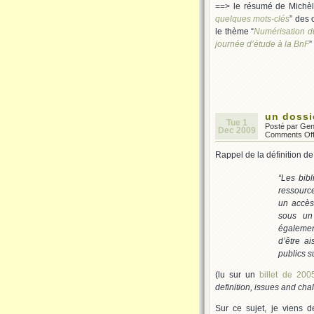
==> le résumé de Michèle B
quelques mots-clés
” des 
le thème “
Numérisation d
journée d’étude à la BnF
”
un dossi
Tue 1
Posté par Ge
Dec 2009
Comments Of
Rappel de la définition d
“
Les bibl
ressource
un accès 
sous un
égalemen
d’être a
publics s
(lu sur un
billet de 200
definition, issues and cha
Sur ce sujet, je viens 