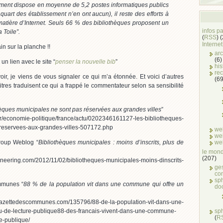
ement dispose en moyenne de 5,2 postes informatiques publics
quart des établissement n’en ont aucun), il reste des efforts à
matière d’Internet. Seuls 66 % des bibliothèques proposent un
infos p
 Toile”.
(
RSS
) 
Internet
in sur la planche !!
arc
(6)
un lien avec le site “
penser la nouvelle bib
”
his
rec
r, je viens de vous signaler ce qui m’a étonnée. Et voici d’autres
(69
itres traduisent ce qui a frappé le commentateur selon sa sensibilité
hèques municipales ne sont pas réservées aux grandes villes
”
fr/economie-politique/france/actu/0202346161127-les-bibliotheques-
reservees-aux-grandes-villes-507172.php
we
we
we
group Weblog “
Bibliothèques municipales : moins d’inscrits, plus de
le mond
(207)
neering.com/2012/11/02/bibliotheques-municipales-moins-dinscrits-
ge
co
sph
mmunes “
88 % de la population vit dans une commune qui offre un
do
tedescommunes.com/135796/88-de-la-population-vit-dans-une-
sp
u-de-lecture-publique88-des-francais-vivent-dans-une-commune-
(
R
re-publique/