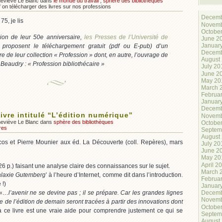
neviève Le Blanc dans
le monde du travail
,
sphère des bibliothèques
f
on télécharger des livres sur nos professions
Decemb
75, je lis
Novemb
Octobe
sion de leur 50e anniversaire,
les Presses de l’Université de
June 2
Januar
proposent le téléchargement gratuit (pdf ou E-pub) d’un
Decemb
e de leur collection « Profession » dont, en autre, l’ouvrage de
August
Beaudry : « Profession bibliothécaire »
July 20
June 2
May 20
March 
Februa
Januar
Decemb
livre intitulé “L’édition numérique”
Novemb
neviève Le Blanc dans
sphère des bibliothèques
Octobe
res
Septem
August
cos et Pierre Mounier aux éd. La Découverte (coll. Repères), mars
July 20
June 2
May 20
April 2
26 p.) faisant une analyse claire des connaissances sur le sujet.
March 
alaxie Gutemberg
’ à l’heure d’Internet, comme dit dans l’introduction.
Februa
 !)
Januar
 «…
l’avenir ne se devine pas ; il se prépare. Car les grandes lignes
Decemb
Novemb
e de l’édition de demain seront tracées à partir des innovations dont
Octobe
a ce livre est une vraie aide pour comprendre justement ce qui se
Septem
August