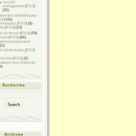
records
management
(
RSS
)
(25)
hère des bibliothèques
SS
) (43)
chnologies
(
RSS
) (8)
lle
(
RSS
) (23)
e du travail
(
RSS
) (59)
ment
(
RSS
) (66)
gie/enseignement
(13)
é intellectuelle
(
RSS
)
he (la)
(
RSS
) (5)
ratique vous intéresse
(3)
Recherche
Archives