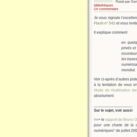
Posté par Ge
bibliothèques
Un commentaire
Je vous signale l’excellen
Flash n° 542
et vous invite
Il explique comment
en quelq
privés et
incontour
les bases
numérisa
mondial.
Voir ci-après d’autres pist
à la tentation de vous env
étude de réutilisation de
absolument.
__________________
Sur le sujet, voir aussi
==> le
rapport de Bruno O
pour une charte de la di
numériques
” de juillet 20