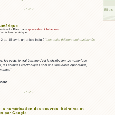
Billets
|
numérique
neviève Le Blanc dans
sphère des bibliothèques
f
on le livre numérique
au 15 avril, un article intitulé “
Les petits éditeurs enthousiasmés
s, les petits, le vrai barrage c’est la distribution. Le numérique
et, les librairies électroniques sont une formidable opportunité,
menace”
essant
 la numérisation des oeuvres littéraires et
les par Google