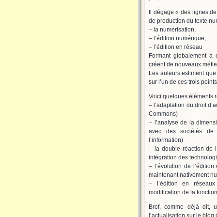
Il dégage « des lignes de
de production du texte nu
– la numérisation,
– l’édition numérique,
– l’édition en réseau
Formant globalement à eu
créent de nouveaux métie
Les auteurs estiment que 
sur l’un de ces trois points
Voici quelques éléments re
– l’adaptation du droit d
Commons)
– l’analyse de la dimen
avec des sociétés de t
l’information)
– la double réaction de 
intégration des technolog
– l’évolution de l’édition
maintenant nativement nu
– l’édition en réseaux 
modification de la fonction
Bref, comme déjà dit, 
l’actualisation sur le blog