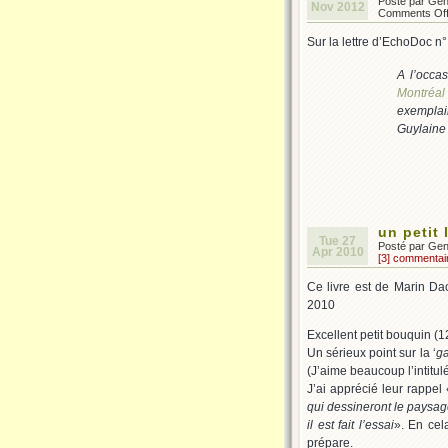
Posté par Ge
Nov 2012
Comments Of
Sur la lettre d’EchoDoc n° 
A l’occa
Montréal
exemplair
Guylaine 
un petit 
Tue 27
Posté par Ge
Apr 2010
[3] commentai
Ce livre est de Marin Da
2010
Excellent petit bouquin (1
Un sérieux point sur la ‘
g
(J’aime beaucoup l’intitulé
J’ai apprécié leur rappel
qui dessineront le paysag
il est fait l’essai
». En cel
prépare.