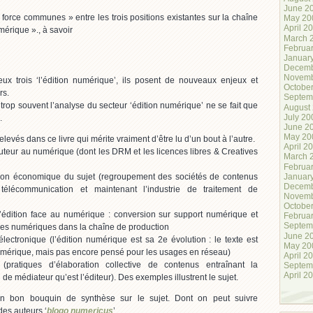
June 2
 force communes » entre les trois positions existantes sur la chaîne
May 20
April 2
mérique »., à savoir
March 
Februa
Januar
Decemb
Novemb
x trois ‘l’édition numérique’, ils posent de nouveaux enjeux et
Octobe
rs.
Septem
trop souvent l’analyse du secteur ‘édition numérique’ ne se fait que
August
July 20
.
June 2
May 20
levés dans ce livre qui mérite vraiment d’être lu d’un bout à l’autre.
April 2
’auteur au numérique (dont les DRM et les licences libres & Creatives
March 
Februa
Januar
sion économique du sujet (regroupement des sociétés de contenus
Decemb
élécommunication et maintenant l’industrie de traitement de
Novemb
Octobe
l’édition face au numérique : conversion sur support numérique et
Februa
Septem
ies numériques dans la chaîne de production
June 2
 électronique (l’édition numérique est sa 2e évolution : le texte est
May 20
mérique, mais pas encore pensé pour les usages en réseau)
April 2
(pratiques d’élaboration collective de contenus entraînant la
Septem
April 2
 de médiateur qu’est l’éditeur). Des exemples illustrent le sujet.
un bon bouquin de synthèse sur le sujet. Dont on peut suivre
 des auteurs ‘
blogo numericus
’