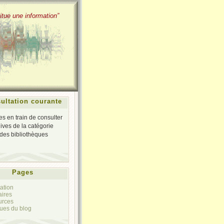
itue une information”
ultation courante
es en train de consulter
hives de la catégorie
des bibliothèques
Pages
ation
aires
urces
ques du blog