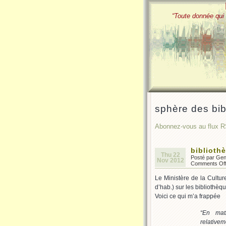
“Toute donnée qui 
sphère des bib
Abonnez-vous au flux R
biblioth
Thu 22
Posté par Ge
Nov 2012
Comments Of
Le Ministère de la Cultur
d’hab.) sur les bibliothèq
Voici ce qui m’a frappée
“En mati
relative