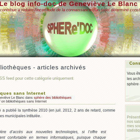
Le blog info-doc de Geneviève Le Blanc
contribue à réduire l'incertitude de la connaissance d'un sujet déterminé const
Cons
liothèques - articles archivés
Vous êt
SS feed pour cette catégorie uniquement
les arc
sphère 
èques sans Internet
neviève Le Blanc dans
sphère des bibliothèques
f
on bibliothèques sans Internet
e a publié la synthèse 2010 (en juil. 2012, 2 ans de retard, comme
ues municipales intitulée.
Présent
nos sal
mes so
statisti
ère d’accès aux nouvelles technologies, si l’offre est
ment confortable en termes informatiques, puisque chaque