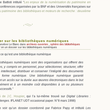
attisti intitulé “
Les enjeux de la numérisation du patrimoine en
conférences organisées par la BNF et des Universités françaises sur
u patrimoine des bibliothèques et moteurs de recherche : deuxième
er sur les bibliothèques numériques
neviève Le Blanc dans
archives ouvertes
,
sphère des bibliothèques
f
on un dossier sur les bibliothèques numériques
e ce qu’est une bibliothèque numérique
iothèques numériques sont des organisations qui offrent des
s, y compris en personnel, pour sélectionner, structurer, offrir
intellectuel, distribuer et conserver l’intégrité des documents
 forme numérique. Une bibliothèque numérique garantit
t un accès sur la durée aux œuvres électroniques dans le but
isément et à un moindre coût disponibles à un ou plusieurs
uccessifs.
”
5 de J.C. Houpier
, qui l’a lui-même trouvé sur
Digital Libraries :
llenges
. IFLANET UDT occasional paper. N°8 mars 1998)
de voir qu’un dossier coordonné par Fabrice Papy et intitulé
Les