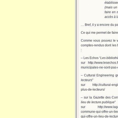
établiss
(mais un 
faire en 
accès à la
… Bref, il y a encore du pa
Ce qui me permet de faire 
Comme vous pouvez le voi
comptes-rendus dont les t
:
– Les Echos “
Les bibliot
sur http://www.lesechos.
municipales-ne-sont-pas-
– Cultural Engineering 
lecteurs
”
sur http://cultural-engi
plus-de-lecteurs/
– sur la Gazette des Co
lieu de lecture publique
”
sur http://www.lagazet
commune-qui-offre-un-lie
qui-offre-un-lieu-de-lectu