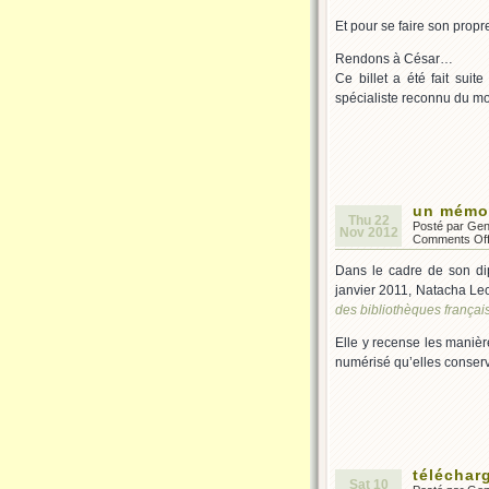
Et pour se faire son prop
Rendons à César…
Ce billet a été fait suit
spécialiste reconnu du m
un mémoi
Thu 22
Posté par Ge
Nov 2012
Comments Of
Dans le cadre de son dip
janvier 2011, Natacha Lecl
des bibliothèques françai
Elle y recense les manièr
numérisé qu’elles conserven
téléchar
Sat 10