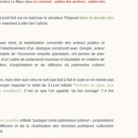
neviève Le Blanc dans
no comment
,
sphère des archives
,
sphère des
t point fait sur ce sujet par le sénateur Trégouet
dans le dernier @rt
 vivement à aller lire l’article.
ues mois, la mobilisation concertée des acteurs publics et
 l’établissement d’un dialogue constructif avec Google, acteur
nable de l’économie virtuelle planétaire, ont permis de jeter
 d’un cadre de partenariat nouveau et équitable en matière de
tion, d’exploitation et de diffusion du patrimoine culturel
es, mais bien que cela ne soit pas tout à fait le sujet je ne résiste pas
oyer regarder le billet de S.I.Lex intitulé “
Archives en ligne, une
s conditions
“. C’est ce que l’on appelle ‘du bel ouvrage’ !! A lire
ry-Lavollée
intitulé “
partager notre patrimoine culturel – propositions
ffusion et de la réutilisation des données publiques culturelles
09