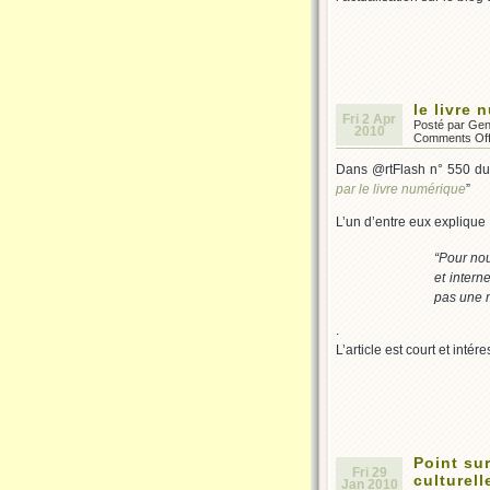
le livre 
Fri 2 Apr
Posté par Ge
2010
Comments Of
Dans @rtFlash n° 550 du 2 
par le livre numérique
”
L’un d’entre eux explique
“Pour nou
et intern
pas une 
.
L’article est court et intér
Point sur
Fri 29
culturel
Jan 2010