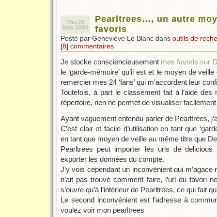
Pearltrees…, un autre moy
Thu 26
Nov 2009
favoris
Posté par Geneviève Le Blanc dans
outils de rech
[8] commentaires
Je stocke consciencieusement
mes favoris sur D
le ‘garde-mémoire’ qu’il est et le moyen de veille qu
remercier mes 24 ‘fans’ qui m’accordent leur conf
Toutefois, à part le classement fait à l’aide de
répertoire, rien ne permet de visualiser facileme
Ayant vaguement entendu parler de Pearltrees, j’a
C’est clair et facile d’utilisation en tant que ‘ga
en tant que moyen de veille au même titre que Del
Pearltrees peut importer les urls de delicious 
exporter les données du compte.
J’y vois cependant un inconvénient qui m’agace m
n’ait pas trouvé comment faire, l’url du favori n
s’ouvre qu’à l’intérieur de Pearltrees, ce qui fait q
Le second inconvénient est l’adresse à communi
voulez voir mon pearltrees