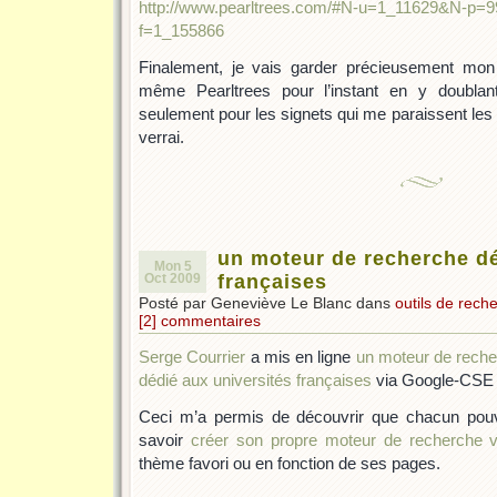
http://www.pearltrees.com/#N-u=1_11629&N-p
f=1_155866
Finalement, je vais garder précieusement mon 
même Pearltrees pour l’instant en y doubl
seulement pour les signets qui me paraissent les p
verrai.
un moteur de recherche dé
Mon 5
Oct 2009
françaises
Posté par Geneviève Le Blanc dans
outils de rech
[2] commentaires
Serge Courrier
a mis en ligne
un moteur de reche
dédié aux universités françaises
via Google-CSE : 
Ceci m’a permis de découvrir que chacun pouv
savoir
créer son propre moteur de recherche v
thème favori ou en fonction de ses pages.