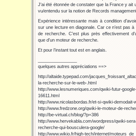
J’ai été étonnée de constater que la France y ait u
vu/entendu sur la notion de Records management e
Expérience intéressante mais à condition d’avo
sur une lecture en diagonale. Car ce n’est pas à
de recherche. C’est plus près effectivement d’
que d’un moteur de recherche.
Et pour l’instant tout est en anglais.
________________
quelques autres appréciations ==>
http://altaide.typepad.com/jacques_froissant_altad
la-recherche-sur-le-web-.html
http://www.lesnumeriques.com/qwiki-futur-googl
16611.html
http://www.nicolasbordas.fr/et-si-qwiki-demodait-
http://www.fredzone.org/qwiki-le-moteur-de-reche
http://be-virtual.ch/blog/?p=386
http://www.hervekabla.com/wordpress/qwiki-sera-t-
recherche-qui-bousculera-google/
http://www.wikio.fr/high-tech/internet/moteurs_de