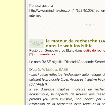
Pensez aussi à
http://www.mindmeister.com/fr/162751003/recherc
internet
le moteur de recherche B
Tue 3 Jan
2012
dans le web invisible
Posté par Geneviève Le Blanc dans
outils de rech
[2] commentaires
Le nom BASE signifie “Bielefeld Academic Searc
D’après
Wikipédia, BASE
<
blockquote>effectue l’indexation automatique 
utilisant le protocole Open Archives Initiative Pr
(OAI-PMH).
Il se distingue d’autres moteurs de recher
académique, la capacité de trouver des ress
profond (ou Web invisible, non indexé par 
l’utilisation de la recherche plein texte et la 