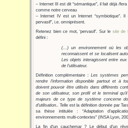
– Internet III est dit “sémantique”, il fait déjà /
comme notre cerveau
– Internet IV est un Internet “symbiotique”. I
pervasif”, i.e. omniprésent.
Retenez bien ce mot, ‘pervasif’. Sur le
site de
défini :
(…) un environnement où les o
reconnaissent et se localisent aut
Les objets interagissent entre eux 
de l’utilisateur.
Définition complémentaire :
Les systèmes perva
rendre l’information disponible partout et à
doivent pouvoir être utilisés dans différents co
de son utilisateur, son profil et le terminal qu’i
majeurs de ce type de système concerne donc
d’utilisation.
. Telle est la définition donnée par T
sa thèse intitulée : “Adaptation d’applica
environnements multi-contextes” (INSA Lyon, 200
La fin d’un cauchemar ? Le début d’un rêv