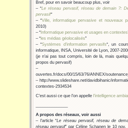
Bref, pour en savoir beaucoup plus, voir
– “
Le réseau pervasif, réseau de demain ?: Déf
pervasif
“
– “
Ville, informatique pervasive et nouveaux
2010)
– “
Informatique pervasive et usages en contextes
– “
les médias géolocalisés
”
– “
Systèmes d’information pervasifs
“, un cour
informatique, INSA, Université de Lyon, 2007-200
(je n’ai pas tout compris, loin de là, mais quel
propos du pervasif)
– http://tel.
ouvertes.fr/docs/00/15/63/76/ANNEX/soutenanc
– http://www.slideshare.net/davidbihanic/informa
contextes-2934534
C’est aussi ce que l’on appelle
l’intelligence ambi
______________
A propos des réseaux, voir aussi
– l’article “
Le réseau pervasif, réseau de demai
réseau pervasif
” par Céline Schanen le 10 nov. 