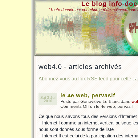
Le blog info-do
“Toute donnée qui contribue à réduire l'incertitud
web4.0 - articles archivés
Abonnez-vous au flux RSS feed pour cette c
le 4e web, pervasif
Sat 3 Jul
2010
Posté par Geneviève Le Blanc dans
we
Comments Off
on le 4e web, pervasif
Ce que nous savons tous des versions d’Internet
– Internet I comme un internet vertical puisque le
nous sont donnés sous forme de liste
– Internet II est celui de la participation des intern