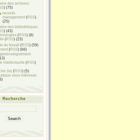
hère des archives
SS
) (75)
records
management
(
RSS
)
(25)
hère des bibliothèques
SS
) (43)
chnologies
(
RSS
) (8)
lle
(
RSS
) (23)
e du travail
(
RSS
) (59)
ment
(
RSS
) (66)
gie/enseignement
(13)
é intellectuelle
(
RSS
)
he (la)
(
RSS
) (5)
ratique vous intéresse
(3)
Recherche