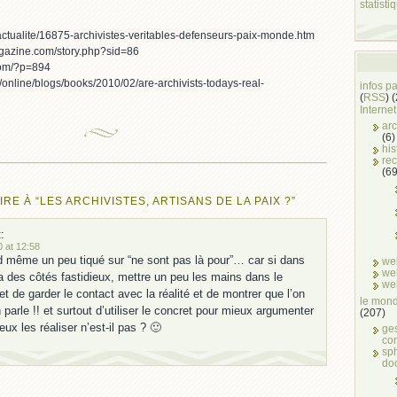
statisti
/actualite/16875-archivistes-veritables-defenseurs-paix-monde.htm
gazine.com/story.php?sid=86
com/?p=894
online/blogs/books/2010/02/are-archivists-todays-real-
infos p
(
RSS
) 
Internet
arc
(6)
his
rec
(69
E À “LES ARCHIVISTES, ARTISANS DE LA PAIX ?”
:
 at 12:58
d même un peu tiqué sur “ne sont pas là pour”… car si dans
we
we
y a des côtés fastidieux, mettre un peu les mains dans le
we
 de garder le contact avec la réalité et de montrer que l’on
le mond
n parle !! et surtout d’utiliser le concret pour mieux argumenter
(207)
ux les réaliser n’est-il pas ? 🙂
ge
co
sph
do