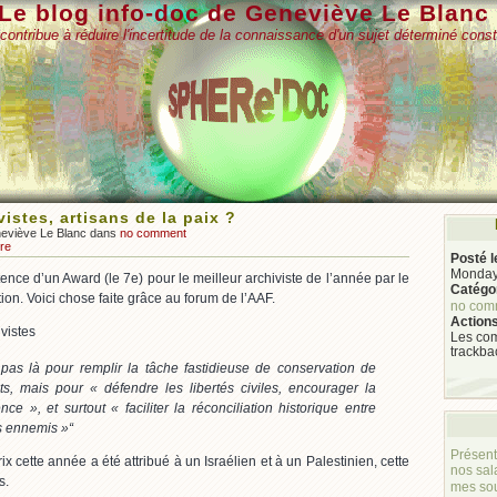
Le blog info-doc de Geneviève Le Blanc
contribue à réduire l'incertitude de la connaissance d'un sujet déterminé const
vistes, artisans de la paix ?
neviève Le Blanc dans
no comment
re
Posté l
Monday,
stence d’un Award (le 7e) pour le meilleur archiviste de l’année par le
Catégor
on. Voici chose faite grâce au forum de l’AAF.
no com
Actions
ivistes
Les com
trackba
pas là pour remplir la tâche fastidieuse de conservation de
s, mais pour « défendre les libertés civiles, encourager la
nce », et surtout « faciliter la réconciliation historique entre
s ennemis »
“
Présent
ix cette année a été attribué à un Israélien et à un Palestinien, cette
nos sal
s.
mes so