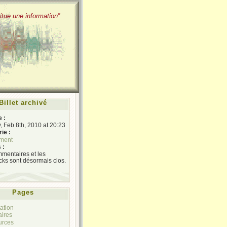
itue une information”
Billet archivé
e :
 Feb 8th, 2010 at 20:23
ie :
ment
 :
mentaires et les
cks sont désormais clos.
Pages
ation
aires
urces