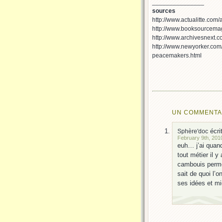
_______________
sources
http://www.actualitte.com
http://www.booksourcema
http://www.archivesnext.
http://www.newyorker.com/
peacemakers.html
UN COMMENTAIR
écrit
Sphère'doc
February 9th, 2010
euh… j’ai quan
tout métier il 
cambouis permet
sait de quoi l’o
ses idées et mie