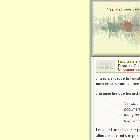
“Toute donnée qui 
les archi
Mon 8
Posté par Ge
Feb 2010
Un commentai
J’ignorais jusque là l’exi
biais de la Scone Foundati
J’ai aimé lire que les arch
“
ne sont 
document
transpare
d’ancien
Lorsque l’on sait que le pr
affirmation a tout son poid