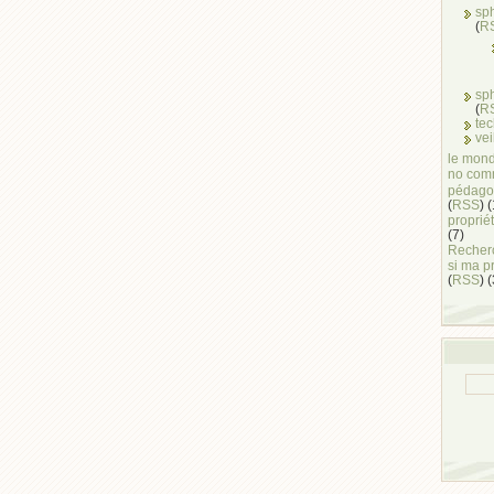
sp
(
R
sp
(
R
te
vei
le mond
no com
pédago
(
RSS
) 
propriét
(7)
Recherc
si ma p
(
RSS
) 
...