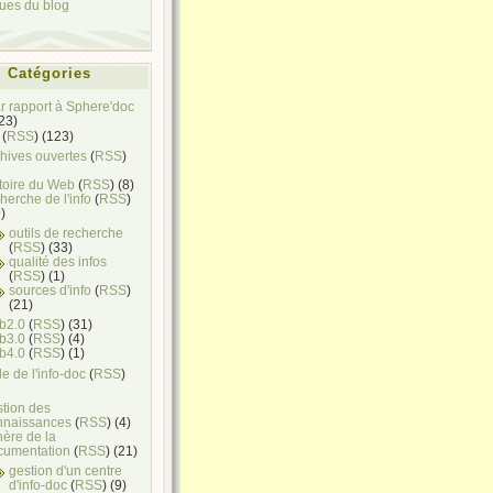
ques du blog
Catégories
ar rapport à Sphere'doc
(23)
(
RSS
) (123)
hives ouvertes
(
RSS
)
toire du Web
(
RSS
) (8)
herche de l'info
(
RSS
)
)
outils de recherche
(
RSS
) (33)
qualité des infos
(
RSS
) (1)
sources d'info
(
RSS
)
(21)
b2.0
(
RSS
) (31)
b3.0
(
RSS
) (4)
b4.0
(
RSS
) (1)
e de l'info-doc
(
RSS
)
stion des
nnaissances
(
RSS
) (4)
ère de la
cumentation
(
RSS
) (21)
gestion d'un centre
d'info-doc
(
RSS
) (9)