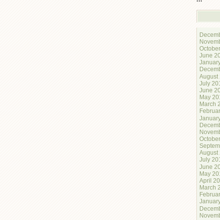
Decemb
Novemb
Octobe
June 2
Januar
Decemb
August
July 20
June 2
May 20
March 
Februa
Januar
Decemb
Novemb
Octobe
Septem
August
July 20
June 2
May 20
April 2
March 
Februa
Januar
Decemb
Novemb