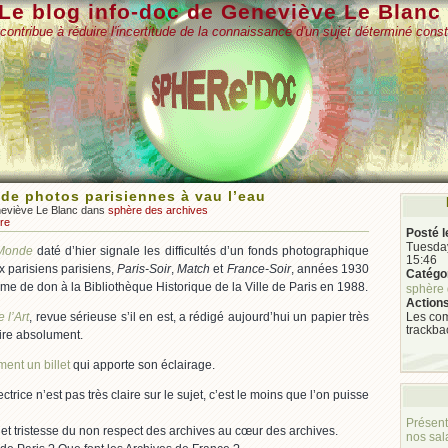
Le blog info-doc de Geneviève Le Blanc
contribue à réduire l'incertitude de la connaissance d'un sujet déterminé const
 de photos parisiennes à vau l’eau
neviève Le Blanc dans
sphère des archives
re
Posté l
Tuesday
Monde
daté d’hier signale les difficultés d’un fonds photographique
15:46
x parisiens parisiens,
Paris-Soir
,
Match
et
France-Soir
, années 1930
Catégor
e de don à la Bibliothèque Historique de la Ville de Paris en 1988.
sphère 
Actions
Les com
 l’Art
, revue sérieuse s’il en est, a rédigé aujourd’hui un papier très
trackba
 lire absolument.
ent un billet
qui apporte son éclairage.
ectrice n’est pas très claire sur le sujet, c’est le moins que l’on puisse
Présent
 et tristesse du non respect des archives au cœur des archives.
nos sal