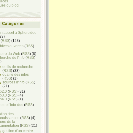
urces
ques du blog
Catégories
ar rapport à Sphere'doc
(23)
(
RSS
) (123)
hives ouvertes
(
RSS
)
toire du Web
(
RSS
) (8)
herche de l'info
(
RSS
)
)
outils de recherche
(
RSS
) (33)
qualité des infos
(
RSS
) (1)
sources d'info
(
RSS
)
(21)
b2.0
(
RSS
) (31)
b3.0
(
RSS
) (4)
b4.0
(
RSS
) (1)
e de l'info-doc
(
RSS
)
stion des
nnaissances
(
RSS
) (4)
ère de la
cumentation
(
RSS
) (21)
gestion d'un centre