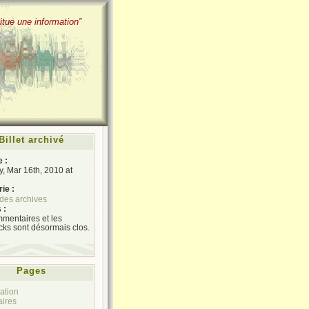
itue une information”
Billet archivé
e :
, Mar 16th, 2010 at
ie :
des archives
 :
mentaires et les
cks sont désormais clos.
Pages
ation
aires