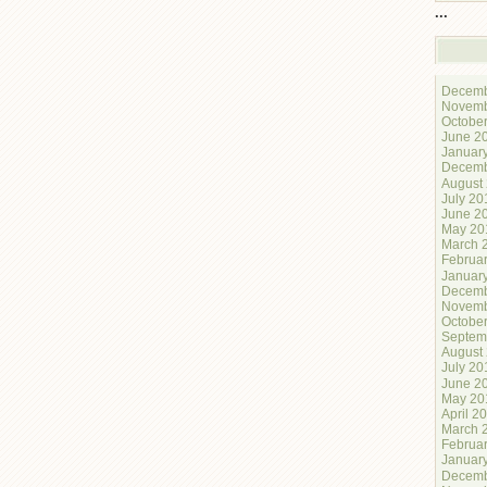
...
Decemb
Novemb
Octobe
June 2
Januar
Decemb
August
July 20
June 2
May 20
March 
Februa
Januar
Decemb
Novemb
Octobe
Septem
August
July 20
June 2
May 20
April 2
March 
Februa
Januar
Decemb