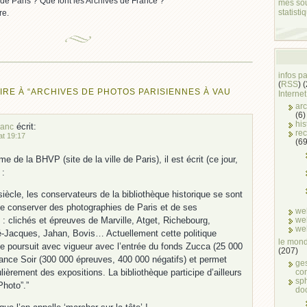
e de Paris ? Que font les Archives de France ?
mes so
statisti
re.
infos p
(
RSS
) 
RE À “ARCHIVES DE PHOTOS PARISIENNES À VAU
Internet
arc
(6)
his
écrit:
lanc
rec
at 19:17
(69
 de la BHVP (site de la ville de Paris), il est écrit (ce jour,
 :
siècle, les conservateurs de la bibliothèque historique se sont
de conserver des photographies de Paris et de ses
we
we
 : clichés et épreuves de Marville, Atget, Richebourg,
we
-Jacques, Jahan, Bovis… Actuellement cette politique
le mond
se poursuit avec vigueur avec l’entrée du fonds Zucca (25 000
(207)
ance Soir (300 000 épreuves, 400 000 négatifs) et permet
ge
co
lièrement des expositions. La bibliothèque participe d’ailleurs
sph
Photo”.”
do