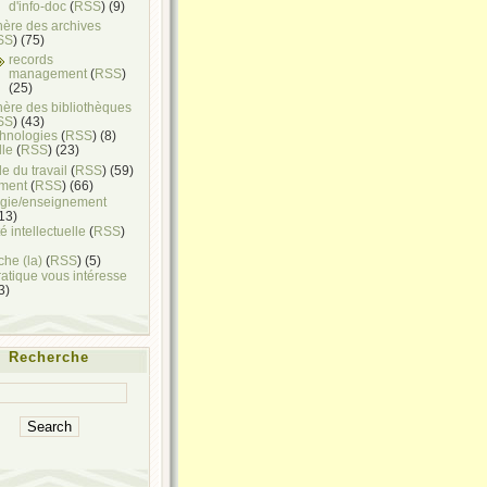
d'info-doc
(
RSS
) (9)
hère des archives
SS
) (75)
records
management
(
RSS
)
(25)
hère des bibliothèques
SS
) (43)
chnologies
(
RSS
) (8)
lle
(
RSS
) (23)
e du travail
(
RSS
) (59)
ment
(
RSS
) (66)
gie/enseignement
(13)
é intellectuelle
(
RSS
)
he (la)
(
RSS
) (5)
ratique vous intéresse
(3)
Recherche