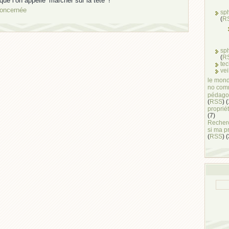
que l’on appelle ‘marcher sur la tête’ !
concernée
sp
(
R
sp
(
R
te
vei
le mond
no com
pédago
(
RSS
) 
propriét
(7)
Recherc
si ma p
(
RSS
) 