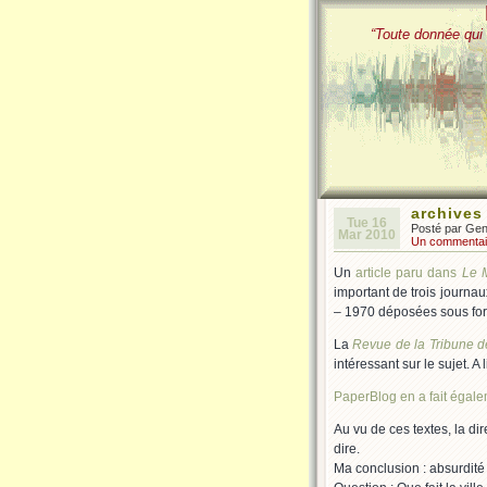
“Toute donnée qui 
archives
Tue 16
Posté par Ge
Mar 2010
Un commentai
Un
article paru dans
Le 
important de trois journau
– 1970 déposées sous form
La
Revue de la Tribune de
intéressant sur le sujet. A
PaperBlog en a fait égalem
Au vu de ces textes, la dir
dire.
Ma conclusion : absurdité