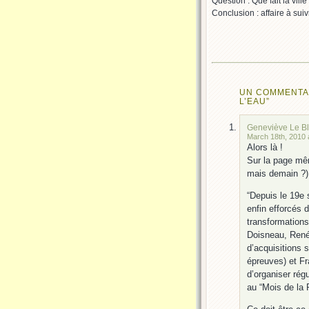
Question : Que fait la vill
Conclusion : affaire à suiv
UN COMMENTAI
L’EAU”
Geneviève Le B
March 18th, 2010 
Alors là !
Sur la page même
mais demain ?)
“Depuis le 19e 
enfin efforcés 
transformations
Doisneau, René
d’acquisitions 
épreuves) et Fr
d’organiser régu
au “Mois de la 