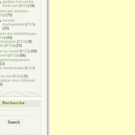
gestion d'un centre
d'info-doc
(
RSS
) (9)
hère des archives
SS
) (75)
records
management
(
RSS
)
(25)
hère des bibliothèques
SS
) (43)
chnologies
(
RSS
) (8)
lle
(
RSS
) (23)
e du travail
(
RSS
) (59)
ment
(
RSS
) (66)
gie/enseignement
(13)
é intellectuelle
(
RSS
)
he (la)
(
RSS
) (5)
ratique vous intéresse
(3)
Recherche