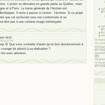
ctive. L’action se déroulera en grande partie au Québec, mais
gne et à Paris. La trame générale de l’histoire est
sp
(
R
eloppée. Il reste à passer à l’action : l’écriture. Si ce projet
mets que cet archiviste sera non conformiste et ne
ut-être pas à une certaine image stéréotypée.
sp
(
R
te
vei
écrit:
lanc
le mond
10 at 17:54
no com
oop 😉 Que vous souhaiter d’autre qu’un bon aboutissement à
pédago
 courage (et plaisir) à sa réalisation ?
(
RSS
) 
propriét
 lire avec attention.
(7)
Recherc
si ma p
(
RSS
) 