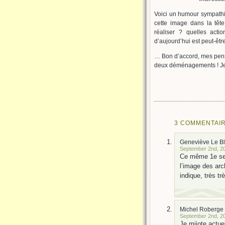
Voici un humour sympathiqu
cette image dans la tête
réaliser ? quelles act
d’aujourd’hui est peut-êt
… Bon d’accord, mes pens
deux déménagements ! Je
3 COMMENTAIR
Geneviève Le B
September 2nd, 20
Ce même 1e se
l’image des arch
indique, très tr
Michel Roberge
September 2nd, 20
Je mijote actue