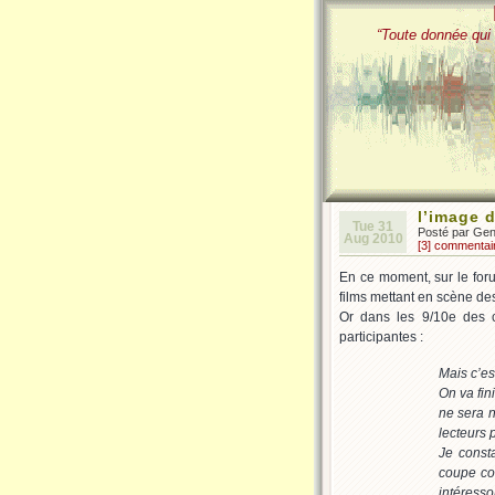
“Toute donnée qui 
l’image 
Tue 31
Posté par Ge
Aug 2010
[3] commentai
En ce moment, sur le foru
films mettant en scène des
Or dans les 9/10e des ca
participantes :
Mais c’est
On va fin
ne sera n
lecteurs 
Je const
coupe co
intéresso