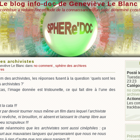
Le blog info-doc de Geneviève Le Blanc
contribue à réduire l'incertitude de la connaissance d'un sujet déterminé const
des archivistes
neviève Le Blanc dans
no comment
,
sphère des archives
res
Posté l
Tuesday
m des archivistes, les réponses fusent à la question ‘quels sont les
23:23
 archivistes ?’
Catégor
s, l’image donnée est tristounette, ce qui fait dire à l’une des
no com
archive
Actions
Les com
 la cata !!!
trackba
ir par devoir tourner nous même un film dans lequel l’archiviste
i revêche, ni brouillon, ni absent et laissant le champ libre aux
peu scrupuleux !!!
ate néanmoins que les archivistes sont aussi cinéphiles : ça
urt aux mauvaises langues qui penseraient que nous ne nous
Présent
ns à rien d’autre que nos vieux papiers !!!