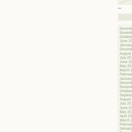
...
Decemb
Novemb
Octobe
June 2
Januar
Decemb
August
July 20
June 2
May 20
March 
Februa
Januar
Decemb
Novemb
Octobe
Septem
August
July 20
June 2
May 20
April 2
March 
Februa
Januar