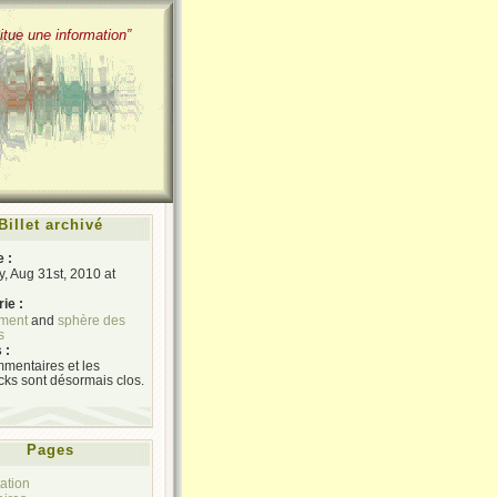
itue une information”
Billet archivé
e :
, Aug 31st, 2010 at
ie :
ment
and
sphère des
s
 :
mentaires et les
cks sont désormais clos.
Pages
ation