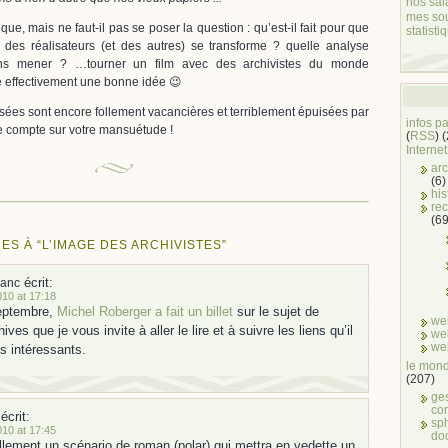
nos sal
mes so
e, mais ne faut-il pas se poser la question : qu’est-il fait pour que
statisti
 des réalisateurs (et des autres) se transforme ? quelle analyse
ions mener ? …tourner un film avec des archivistes du monde
re effectivement une bonne idée 😉
ées sont encore follement vacancières et terriblement épuisées par
infos p
 compte sur votre mansuétude !
(
RSS
) 
Internet
arc
(6)
his
rec
(69
ES À “L’IMAGE DES ARCHIVISTES”
écrit:
lanc
10 at 17:18
ptembre,
Michel Roberger a fait un billet
sur le sujet de
we
ives que je vous invite à aller le lire et à suivre les liens qu’il
we
we
ès intéressants.
le mond
(207)
ge
co
écrit:
sph
10 at 17:45
do
llement un scénario de roman (polar) qui mettra en vedette un