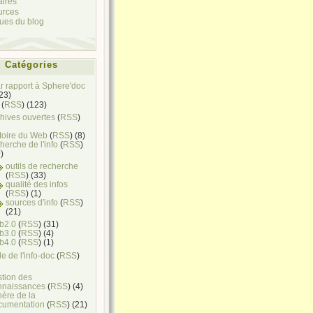
aires
urces
ques du blog
Catégories
ar rapport à Sphere'doc
(23)
(
RSS
) (123)
hives ouvertes
(
RSS
)
toire du Web
(
RSS
) (8)
herche de l'info
(
RSS
)
)
outils de recherche
(
RSS
) (33)
qualité des infos
(
RSS
) (1)
sources d'info
(
RSS
)
(21)
b2.0
(
RSS
) (31)
b3.0
(
RSS
) (4)
b4.0
(
RSS
) (1)
e de l'info-doc
(
RSS
)
stion des
nnaissances
(
RSS
) (4)
ère de la
cumentation
(
RSS
) (21)