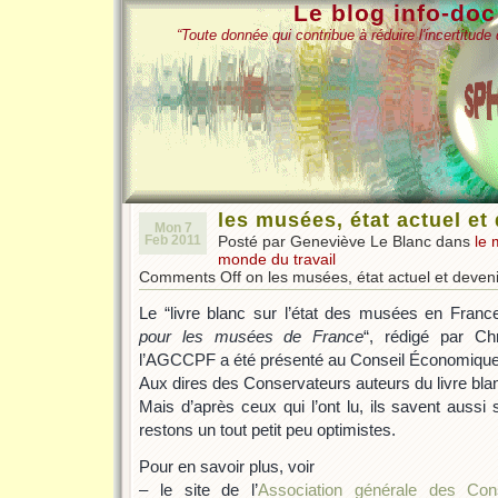
Le blog info-do
“Toute donnée qui contribue à réduire l'incertitud
les musées, état actuel et
Mon 7
Feb 2011
Posté par Geneviève Le Blanc dans
le 
monde du travail
Comments Off
on les musées, état actuel et deveni
Le “livre blanc sur l’état des musées en France”
pour les musées de France
“, rédigé par Chr
l’AGCCPF a été présenté au Conseil Économique e
Aux dires des Conservateurs auteurs du livre blan
Mais d’après ceux qui l’ont lu, ils savent aussi
restons un tout petit peu optimistes.
Pour en savoir plus, voir
– le site de l’
Association générale des Con