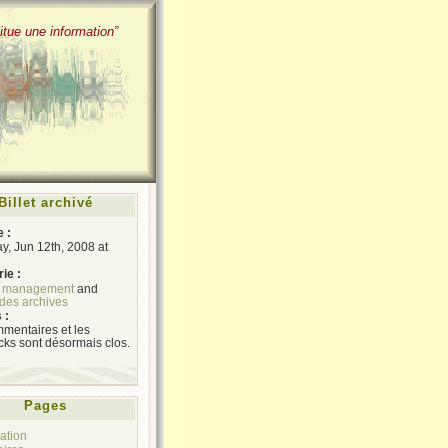
itue une information”
Billet archivé
e :
y, Jun 12th, 2008 at
ie :
s management
and
des archives
 :
mentaires et les
cks sont désormais clos.
Pages
ation