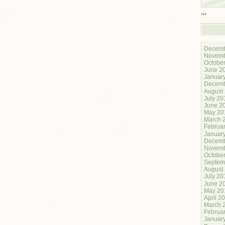
...
Decemb
Novemb
Octobe
June 2
Januar
Decemb
August
July 20
June 2
May 20
March 
Februa
Januar
Decemb
Novemb
Octobe
Septem
August
July 20
June 2
May 20
April 2
March 
Februa
Januar