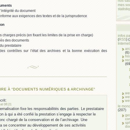
nos sal
mes so
cuments
statisti
 l’intégrité du document
conforme aux exigences des textes et de la jurisprudence
ion
 charges précis (en fixant les limites de la prise en charge)
infos p
(
RSS
) 
ccès des documents
Internet
 du prestataire
arc
des contrôles sur l’état des archives et la bonne exécution des
(6)
his
rec
(69
RE À “DOCUMENTS NUMÉRIQUES & ARCHIVAGE”
we
we
crit:
we
at 08:21
le mond
ernalisation fixe les responsabilités des parties. Le prestataire
(207)
on à qui a été confié la prestation s’engage à respecter le
ge
co
 donc chargé de la conservation et de l’archivage. Une
sph
ra se concentrer au développement de ses activités
do