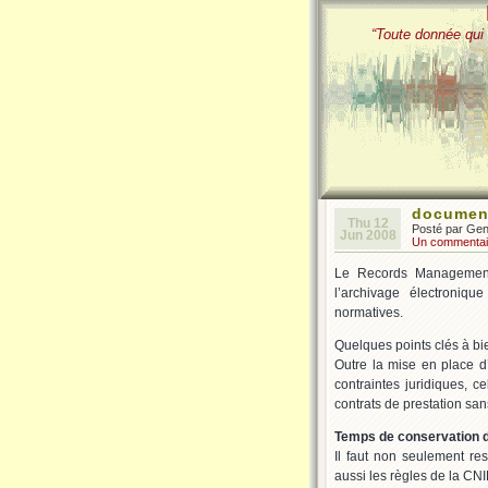
“Toute donnée qui 
document
Thu 12
Posté par Ge
Jun 2008
Un commentai
Le Records Management 
l’archivage électronique
normatives.
Quelques points clés à bi
Outre la mise en place d
contraintes juridiques, c
contrats de prestation sans
Temps de conservation
Il faut non seulement re
aussi les règles de la CNIL