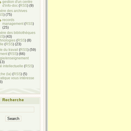
gestion d'un centre
d'info-doc
(
RSS
) (9)
hère des archives
SS
) (75)
records
management
(
RSS
)
(25)
hère des bibliothèques
SS
) (43)
chnologies
(
RSS
) (8)
lle
(
RSS
) (23)
e du travail
(
RSS
) (59)
ment
(
RSS
) (66)
gie/enseignement
(13)
é intellectuelle
(
RSS
)
he (la)
(
RSS
) (5)
ratique vous intéresse
(3)
Recherche