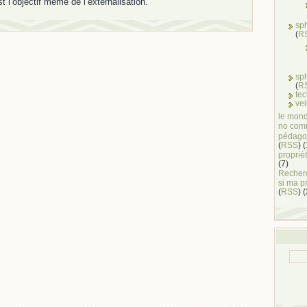
st l’objectif même de l’externalisation.
sp
(
R
sp
(
R
te
vei
le mond
no com
pédago
(
RSS
) 
propriét
(7)
Recherc
si ma p
(
RSS
) 