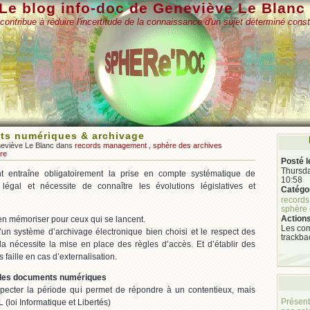
Le blog info-doc de Geneviève Le Blanc
contribue à réduire l'incertitude de la connaissance d'un sujet déterminé const
s numériques & archivage
neviève Le Blanc dans
records management
,
sphère des archives
re
Posté l
Thursda
entraîne obligatoirement la prise en compte systématique de
10:58
 légal et nécessite de connaître les évolutions législatives et
Catégor
record
sphère 
Actions
en mémoriser pour ceux qui se lancent.
Les com
’un système d’archivage électronique bien choisi et le respect des
trackba
ela nécessite la mise en place des règles d’accès. Et d’établir des
 faille en cas d’externalisation.
 des documents numériques
specter la période qui permet de répondre à un contentieux, mais
Présent
 (loi Informatique et Libertés)