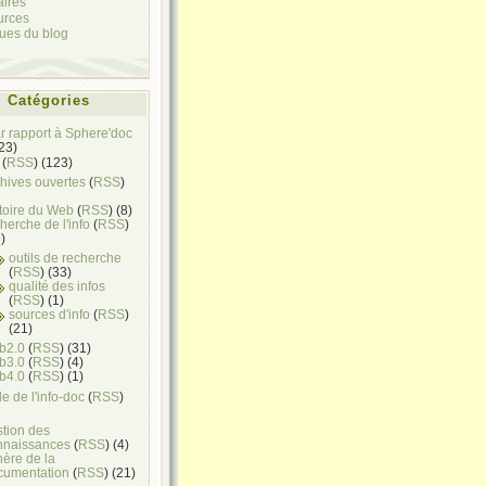
aires
urces
ques du blog
Catégories
ar rapport à Sphere'doc
(23)
(
RSS
) (123)
hives ouvertes
(
RSS
)
toire du Web
(
RSS
) (8)
herche de l'info
(
RSS
)
)
outils de recherche
(
RSS
) (33)
qualité des infos
(
RSS
) (1)
sources d'info
(
RSS
)
(21)
b2.0
(
RSS
) (31)
b3.0
(
RSS
) (4)
b4.0
(
RSS
) (1)
e de l'info-doc
(
RSS
)
stion des
nnaissances
(
RSS
) (4)
ère de la
cumentation
(
RSS
) (21)