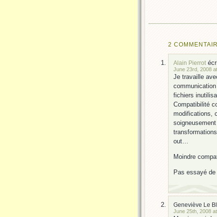
2 COMMENTAIR
écri
Alain Pierrot
June 23rd, 2008 a
Je travaille a
communication 
fichiers inutil
Compatibilité c
modifications, 
soigneusement r
transformation
out…
Moindre compati
Pas essayé de 
Geneviève Le B
June 25th, 2008 at