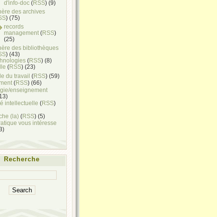
d'info-doc
(
RSS
) (9)
hère des archives
SS
) (75)
records
management
(
RSS
)
(25)
hère des bibliothèques
SS
) (43)
chnologies
(
RSS
) (8)
lle
(
RSS
) (23)
e du travail
(
RSS
) (59)
ment
(
RSS
) (66)
gie/enseignement
(13)
é intellectuelle
(
RSS
)
he (la)
(
RSS
) (5)
ratique vous intéresse
(3)
Recherche