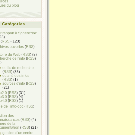
urces
ques du blog
Catégories
ar rapport à Sphere'doc
(23)
(
RSS
) (123)
hives ouvertes
(
RSS
)
toire du Web
(
RSS
) (8)
herche de l'info
(
RSS
)
)
outils de recherche
(
RSS
) (33)
qualité des infos
(
RSS
) (1)
sources d'info
(
RSS
)
(21)
b2.0
(
RSS
) (31)
b3.0
(
RSS
) (4)
b4.0
(
RSS
) (1)
e de l'info-doc
(
RSS
)
stion des
nnaissances
(
RSS
) (4)
ère de la
cumentation
(
RSS
) (21)
gestion d'un centre