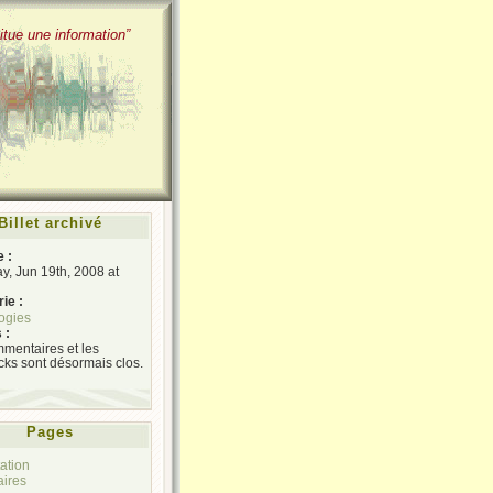
itue une information”
Billet archivé
e :
y, Jun 19th, 2008 at
ie :
ogies
 :
mentaires et les
cks sont désormais clos.
Pages
ation
aires