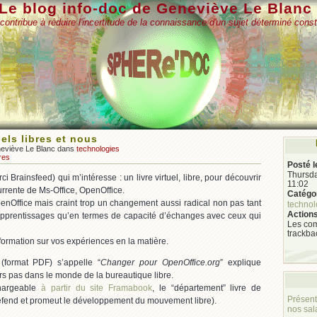
Le blog info-doc de Geneviève Le Blanc
contribue à réduire l'incertitude de la connaissance d'un sujet déterminé const
iels libres et nous
neviève Le Blanc dans
technologies
res
Posté l
Thursda
i Brainsfeed) qui m’intéresse : un livre virtuel, libre, pour découvrir
11:02
urrente de Ms-Office, OpenOffice.
Catégor
penOffice mais craint trop un changement aussi radical non pas tant
technol
Actions
pprentissages qu’en termes de capacité d’échanges avec ceux qui
Les com
trackba
formation sur vos expériences en la matière.
(format PDF) s’appelle “
Changer pour OpenOffice.org
” explique
s pas dans le monde de la bureautique libre.
chargeable
à partir du site Framabook
, le “département” livre de
Présent
défend et promeut le développement du mouvement libre).
nos sal