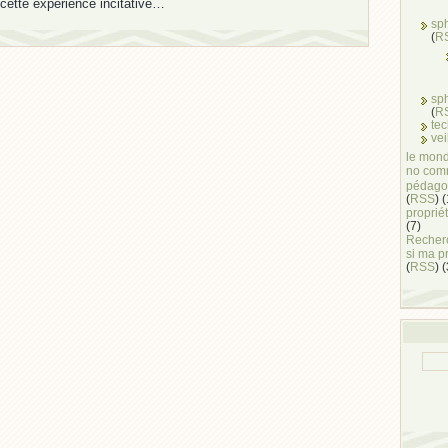
cette expérience incitative…
sp
(
R
sp
(
R
te
vei
le mond
no com
pédago
(
RSS
) 
propriét
(7)
Recherc
si ma p
(
RSS
) 