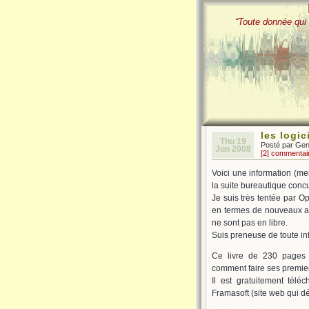
“Toute donnée qui 
les logic
Thu 19
Posté par Ge
Jun 2008
[2] commentai
Voici une information (merc
la suite bureautique conc
Je suis très tentée par O
en termes de nouveaux a
ne sont pas en libre.
Suis preneuse de toute in
Ce livre de 230 pages 
comment faire ses premier
Il est gratuitement télé
Framasoft (site web qui 