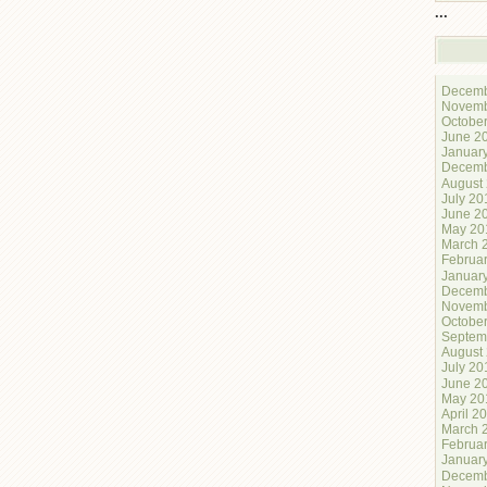
...
Decemb
Novemb
Octobe
June 2
Januar
Decemb
August
July 20
June 2
May 20
March 
Februa
Januar
Decemb
Novemb
Octobe
Septem
August
July 20
June 2
May 20
April 2
March 
Februa
Januar
Decemb