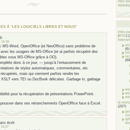
mes so
statisti
ES À “LES LOGICIELS LIBRES ET NOUS”
infos p
(
RSS
) 
t:
Internet
t 16:38
arc
vec MS-Word, OpenOffice (et NeoOffice) sans problème de
(6)
avec les usagers de MS-Office (et ai parfois récupéré des
his
rec
isables sous MS-Office grâce à OO).
(69
omplète donc à ce jour, — jusqu’à l’entassement de
créations de styles automatiques, commentaires, etc.
écupérés, mais qui viennent parfois rendre les
s XSLT vers TEI ou DocBook délicates. Garbage in, garbage
we
we
bilité pour la récupération de présentations PowerPoint.
we
le mond
pousser dans ses retranchements OpenOffice face à Excel.
(207)
ge
co
sph
écrit:
do
lanc
 10:07