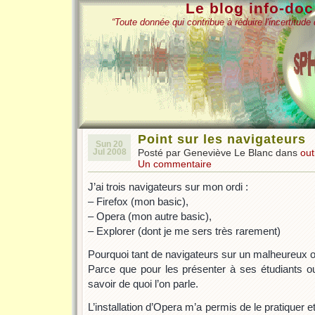
Le blog info-do
“Toute donnée qui contribue à réduire l'incertitud
Point sur les navigateurs
Sun 20
Jul 2008
Posté par Geneviève Le Blanc dans
out
Un commentaire
J’ai trois navigateurs sur mon ordi :
– Firefox (mon basic),
– Opera (mon autre basic),
– Explorer (dont je me sers très rarement)
Pourquoi tant de navigateurs sur un malheureux o
Parce que pour les présenter à ses étudiants ou
savoir de quoi l’on parle.
L’installation d’Opera m’a permis de le pratiquer 