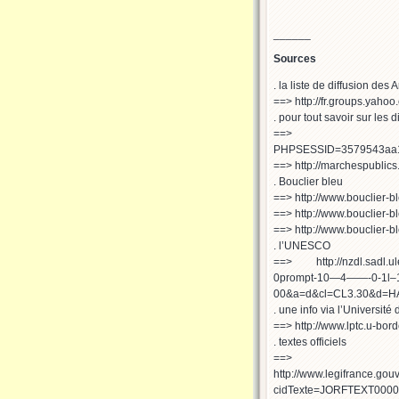
______
Sources
. la liste de diffusion de
==> http://fr.groups.yahoo
. pour tout savoir sur les d
==> http://www.copr
PHPSESSID=3579543aa1
==> http://marchespublics.
. Bouclier bleu
==> http://www.bouclier-b
==> http://www.bouclier-bl
==> http://www.bouclier-b
. l’UNESCO
==> http://nzdl.sadl.ul
0prompt-10—4——-0-1l–11
00&a=d&cl=CL3.30&d=H
. une info via l’Universit
==> http://www.lptc.u-b
. textes officiels
==>
http://www.legifrance.g
cidTexte=JORFTEXT00000