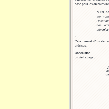
base pour les archives in
“
Il est, 
aux norm
l’incend
des arch
administr
”
Cela permet d’insister a
précises.
Conclusion
un vieil adage :
d
d
da