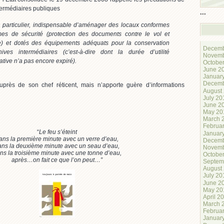
termédiaires publiques
...
en particulier, indispensable d’aménager des locaux conformes
es de sécurité (protection des documents contre le vol et
ie) et dotés des équipements adéquats pour la conservation
Decemb
ives intermédiaires (c’est-à-dire dont la durée d’utilité
Novemb
ative n’a pas encore expiré).
Octobe
June 2
Januar
Decemb
uprès de son chef réticent, mais n’apporte guère d’informations
August
July 20
June 2
May 20
March 
Februa
“
Le feu s’éteint
Januar
ans la première minute avec un verre d’eau,
Decemb
ans la deuxième minute avec un seau d’eau,
Novemb
ns la troisième minute avec une tonne d’eau,
Octobe
après…on fait ce que l’on peut…”
Septem
August
July 20
June 2
May 20
April 2
March 
Februa
Januar