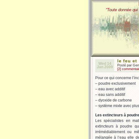
“Toute donnée qui 
le feu e
Wed 14
Posté par Ge
Jan 2009
[2] commentai
Pour ce qui concerne l’inc
– poudre exclusivement
– eau avec additif
– eau sans additif
– dyoxide de carbone
– système mixte avec plus
Les extincteurs à poudr
Les spécialistes en ma
extincteurs à poudre qu
irrémédiablement ou mêm
mélangée à l’eau elle de