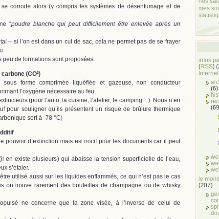
nos sal
i se corrode alors (y compris les systèmes de désenfumage et de
mes so
statisti
une “
poudre blanche qui peut difficilement être enlevée après un
ital – si l’on est dans un cul de sac, cela ne permet pas de se frayer
u.
ès peu de formations sont proposées.
infos p
(
RSS
) 
Internet
e carbone (CO²)
arc
rte sous forme comprimée liquéfiée et gazeuse, non conducteur
(6)
upprimant l’oxygène nécessaire au feu.
his
xtincteurs (pour l’auto, la cuisine, l’atelier, le camping…). Nous n’en
rec
(69
auf pour souligner qu’ils présentent un risque de brûlure thermique
arbonique sort à -78 °C)
ditif
 le pouvoir d’extinction mais est nocif pour les documents car il peut
we
(il en existe plusieurs) qui abaisse la tension superficielle de l’eau,
we
ux s’étaler.
we
être utilisé aussi sur les liquides enflammés, ce qui n’est pas le cas
le mond
ais on trouve rarement des bouteilles de champagne ou de whisky
(207)
ge
co
propulsé ne concerne que la zone visée, à l’inverse de celui de
sph
do