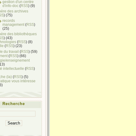
gestion d'un centre
d'info-doc
(
RSS
) (9)
hère des archives
SS
) (75)
records
management
(
RSS
)
(25)
hère des bibliothèques
SS
) (43)
chnologies
(
RSS
) (8)
lle
(
RSS
) (23)
e du travail
(
RSS
) (59)
ment
(
RSS
) (66)
gie/enseignement
(13)
é intellectuelle
(
RSS
)
he (la)
(
RSS
) (5)
ratique vous intéresse
(3)
Recherche