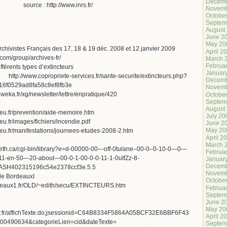
Decemb
source : http://www.inrs.fr/
Novemb
Octobe
Septem
August
June 2
May 20
s Archivistes Français des 17, 18 & 19 déc. 2008 et 12 janvier 2009
April 2
.com/group/archives-fr/
March 
Februa
ifférents types d’extincteurs
Januar
opriete-services.fr/sante-securite/extincteurs.php?
Decemb
6f0529ad8fa58c8ef8fb3e
Novemb
weka.fr/xg/newsletter/lettre/enpratique/420
Octobe
Septem
August
leu.fr/prevention/aide-memoire.htm
July 20
eu.fr/images/fichiers/incendie.pdf
June 2
May 20
leu.fr/manifestations/journees-etudes-2008-2.htm
April 2
March 
eth.ca/cgi-bin/library?e=d-00000-00—off-0tulane–00-0–0-10-0—0—
Februa
-en-50—20-about—00-0-1-00-0-0-11-1-0utfZz-8-
Januar
Decemb
ASH402315196c54e2378ccf3e.5.5
Novemb
é de BordeauxI
Octobe
ordeaux1.fr/OLD/~edith/secu/EXTINCTEURS.htm
Februa
Septem
June 2
May 20
ouv.fr/affichTexte.do;jsessionid=C64B8334F5864A05BCF32E6BBF6F4312.tpdjo11v_
April 2
0490634&categorieLien=cid&dateTexte=
Septem