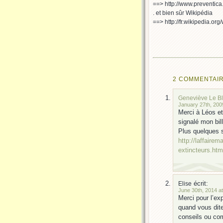
==> http://www.preventica
. et bien sûr Wikipédia
==> http://fr.wikipedia.org/
2 COMMENTAIR
Geneviève Le B
January 27th, 200
Merci à Léos et
signalé mon bill
Plus quelques 
http://laffaire
extincteurs.htm
écrit:
Elise
June 30th, 2014 at
Merci pour l’ex
quand vous dite
conseils ou com