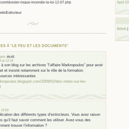
April 2
.com/dossier-risque-incendie-la-loi-12-07.php
wiki/Extincteur
Billets
|
ES À “LE FEU ET LES DOCUMENTS”
écrit:
lanc
9 at 12:15
 à son blog sur les archives “l’affaire Markropoulos” pour avoir
et et insisté notamment sur le rôle de la formation.
sources intéressantes
makropoulos.blogspot.com/2009/01/bloc-notes-sur-les-
l
 19:50
plication des différents types d’extincteurs. Vous avez raison
s qu’il faut savoir comment les utiliser. Avez-vous des
ment trouver l’information ?