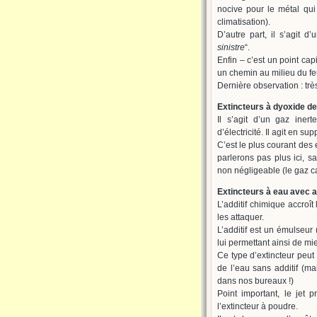
nocive pour le métal qu
climatisation).
D’autre part, il s’agit d’
sinistre
“.
Enfin – c’est un point cap
un chemin au milieu du fe
Dernière observation : tr
Extincteurs à dyoxide d
Il s’agit d’un gaz ine
d’électricité. Il agit en s
C’est le plus courant des e
parlerons pas plus ici, s
non négligeable (le gaz c
Extincteurs à eau avec ad
L’additif chimique accroît
les attaquer.
L’additif est un émulseur 
lui permettant ainsi de mie
Ce type d’extincteur peut 
de l’eau sans additif (m
dans nos bureaux !)
Point important, le jet 
l’extincteur à poudre.