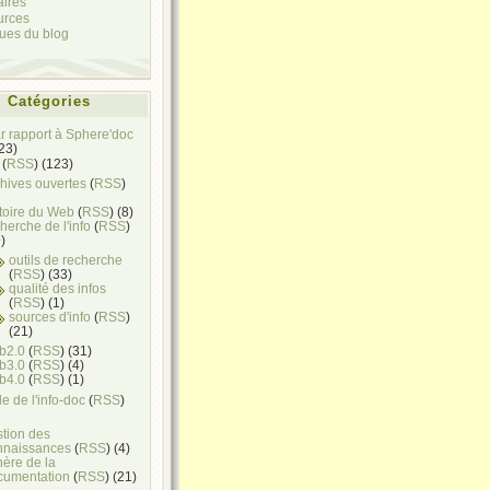
aires
urces
ques du blog
Catégories
ar rapport à Sphere'doc
(23)
(
RSS
) (123)
hives ouvertes
(
RSS
)
toire du Web
(
RSS
) (8)
herche de l'info
(
RSS
)
)
outils de recherche
(
RSS
) (33)
qualité des infos
(
RSS
) (1)
sources d'info
(
RSS
)
(21)
b2.0
(
RSS
) (31)
b3.0
(
RSS
) (4)
b4.0
(
RSS
) (1)
e de l'info-doc
(
RSS
)
stion des
nnaissances
(
RSS
) (4)
ère de la
cumentation
(
RSS
) (21)