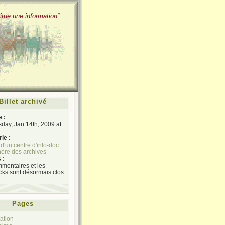
itue une information”
Billet archivé
e :
ay, Jan 14th, 2009 at
ie :
 d'un centre d'info-doc
ère des archives
 :
mentaires et les
cks sont désormais clos.
Pages
ation