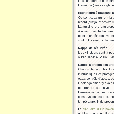
Il est dangereux d’en êtr
thermique (l’eau est glacé
Extincteurs à eau sans ad
Ce sont ceux qui ont la 
récent (aux journées d’étu
Là aussi le jet d’eau pro
A noter : Les technique
point : congélation, lyop
sont difficilement inflamma
Rappel de sécurité
:
les extincteurs sont là po
à s’en servir. Au-delà… le
Rappel à propos des arc
Chacun le sait, les lo
informatiques et protégé
eaux, contrôle d’accès, dé
Il doit également y avoir 
personnel des archives.
L’ensemble de ces préca
conservation des document
température. Et de préveni
La
circulaire du 2 nove
établissements publics de