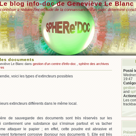
Le blog info-doc de Geneviève Le Blanc
contribue à réduire l'incertitude de la connaissance d'un sujet déterminé const
t les documents
neviève Le Blanc dans
gestion d'un centre d'info-doc
,
sphère des archives
res
Posté l
Wednesd
endie, voici les types d’extincteurs possibles
19:47
Catégor
gestion
and
sph
Actions
Les com
ieurs extincteurs différents dans le même local.
trackba
e
tière de sauvegarde des documents sont très réservés sur les
i contiennent une substance qui s’insinue partout et va tacher
e attaquer le papier ; en effet, cette poudre est abrasive et
Présent
vient fortement corrosive (bonjour nos documents !). Elle est très