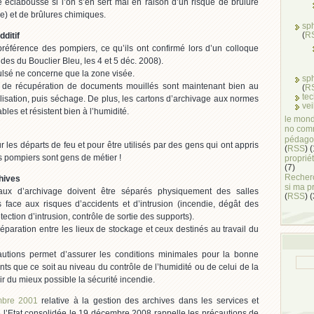
e éclaboussé si l’on s’en sert mal en raison d’un risque de brûlure
e) et de brûlures chimiques.
sp
(
R
ditif
préférence des pompiers, ce qu’ils ont confirmé lors d’un colloque
des du Bouclier Bleu, les 4 et 5 déc. 2008).
pulsé ne concerne que la zone visée.
sp
s de récupération de documents mouillés sont maintenant bien au
(
R
te
hilisation, puis séchage. De plus, les cartons d’archivage aux normes
vei
bles et résistent bien à l’humidité.
le mond
no com
pédago
ur les départs de feu et pour être utilisés par des gens qui ont appris
(
RSS
) 
s pompiers sont gens de métier !
propriét
(7)
Recherc
hives
si ma p
caux d’archivage doivent être séparés physiquement des salles
(
RSS
) 
s face aux risques d’accidents et d’intrusion (incendie, dégât des
tection d’intrusion, contrôle de sortie des supports).
séparation entre les lieux de stockage et ceux destinés au travail du
utions permet d’assurer les conditions minimales pour la bonne
s que ce soit au niveau du contrôle de l’humidité ou de celui de la
r du mieux possible la sécurité incendie.
mbre 2001
relative à la gestion des archives dans les services et
 l’Etat consolidée le 19 décembre 2008 rappelle les précautions de