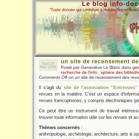
Le blog info-do
“Toute donnée qui contribue à réduire l'incertitud
un site de recensement de
Sun 15
Mar 2009
Posté par Geneviève Le Blanc dans
ges
recherche de l'info
,
sphère des bibliot
Comments Off
on un site de recensement des revue
Il s’agit du
site de l’association “Entrevues”
revues en la matière. C’est un espace d’informa
revues francophones, y compris électroniques (p
Ce peut être un instrument de travail intéres
trouver toute information utile sur les revues et 
Thèmes concernés
:
anthropologie, archéologie, architecture, arts & s