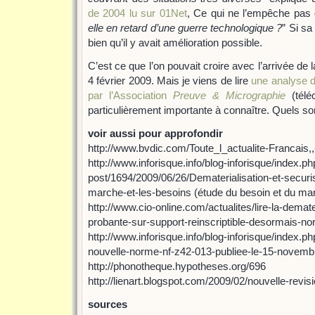
de 2004 lu sur 01Net
, Ce qui ne l’empêche pas d
elle en retard d’une guerre technologique ?
” Si sa
bien qu’il y avait amélioration possible.
C’est ce que l’on pouvait croire avec l’arrivée de 
4 février 2009. Mais je viens de lire
une analyse de
par l’Association
Preuve & Micrographie
(télé
particulièrement importante à connaître. Quels son
voir aussi pour approfondir
http://www.bvdic.com/Toute_l_actualite-Francais,
http://www.inforisque.info/blog-inforisque/index.p
post/1694/2009/06/26/Dematerialisation-et-secur
marche-et-les-besoins (étude du besoin et du mar
http://www.cio-online.com/actualites/lire-la-demate
probante-sur-support-reinscriptible-desormais-no
http://www.inforisque.info/blog-inforisque/index.
nouvelle-norme-nf-z42-013-publiee-le-15-novemb
http://phonotheque.hypotheses.org/696
http://lienart.blogspot.com/2009/02/nouvelle-revi
sources