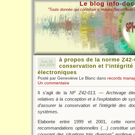
Le blog info-do
“Toute donnée qui contribue à réduire l'incertitud
à propos de la norme Z42-
Sun 28
Jun 2009
conservation et l’intégrit
électroniques
Posté par Geneviève Le Blanc dans
records mana
Un commentaire
Il s’agit de la
NF Z42-013. ― Archivage élect
relatives à la conception et à l’exploitation de 
d’assurer la conservation et l’intégrité des
systèmes
.
Elaborée entre 1999 et 2001, cette norm
recommandations optionnelles (…) constitue u
couvrant des situations très diverses
” explique