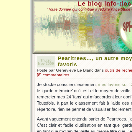
Le blog info-do
“Toute donnée qui contribue à réduire l'incertitud
Pearltrees…, un autre moy
Thu 26
Nov 2009
favoris
Posté par Geneviève Le Blanc dans
outils de rech
[8] commentaires
Je stocke consciencieusement
mes favoris sur D
le ‘garde-mémoire’ qu’il est et le moyen de veille qu
remercier mes 24 ‘fans’ qui m’accordent leur conf
Toutefois, à part le classement fait à l’aide de
répertoire, rien ne permet de visualiser facileme
Ayant vaguement entendu parler de Pearltrees, j’a
C’est clair et facile d’utilisation en tant que ‘ga
en tant que moyen de veille au même titre que Del