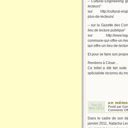
– Cultural Engineering 
lecteurs
”
sur http://cultural-engi
plus-de-lecteurs/
– sur la Gazette des Co
lieu de lecture publique
”
sur http://www.lagazet
commune-qui-offre-un-lie
qui-offre-un-lieu-de-lectu
Et pour se faire son prop
Rendons à César…
Ce billet a été fait suit
spécialiste reconnu du m
un mémoi
Thu 22
Posté par Ge
Nov 2012
Comments Of
Dans le cadre de son dip
janvier 2011, Natacha Lecl