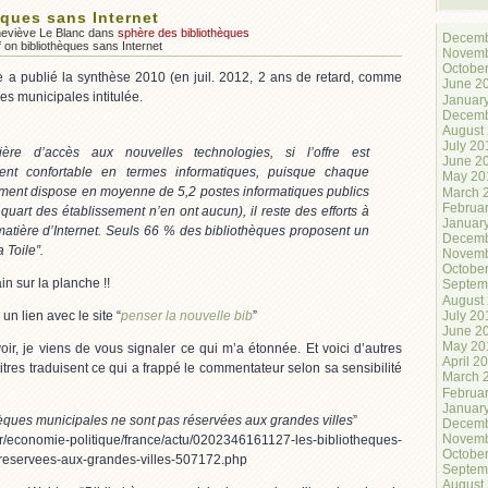
èques sans Internet
neviève Le Blanc dans
sphère des bibliothèques
Decemb
f
on bibliothèques sans Internet
Novemb
Octobe
e a publié la synthèse 2010 (en juil. 2012, 2 ans de retard, comme
June 2
ues municipales intitulée.
Januar
Decemb
August
July 20
ère d’accès aux nouvelles technologies, si l’offre est
June 2
ment confortable en termes informatiques, puisque chaque
May 20
ement dispose en moyenne de 5,2 postes informatiques publics
March 
Februa
quart des établissement n’en ont aucun), il reste des efforts à
Januar
matière d’Internet. Seuls 66 % des bibliothèques proposent un
Decemb
 Toile”.
Novemb
Octobe
in sur la planche !!
Septem
August
July 20
un lien avec le site “
penser la nouvelle bib
”
June 2
May 20
r, je viens de vous signaler ce qui m’a étonnée. Et voici d’autres
April 2
itres traduisent ce qui a frappé le commentateur selon sa sensibilité
March 
Februa
Januar
hèques municipales ne sont pas réservées aux grandes villes
”
Decemb
Novemb
fr/economie-politique/france/actu/0202346161127-les-bibliotheques-
Octobe
reservees-aux-grandes-villes-507172.php
Septem
August