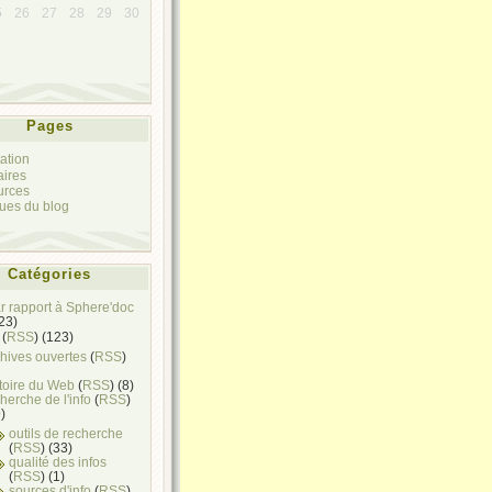
5
26
27
28
29
30
Pages
ation
aires
urces
ques du blog
Catégories
ar rapport à Sphere'doc
(23)
(
RSS
) (123)
hives ouvertes
(
RSS
)
toire du Web
(
RSS
) (8)
herche de l'info
(
RSS
)
)
outils de recherche
(
RSS
) (33)
qualité des infos
(
RSS
) (1)
sources d'info
(
RSS
)