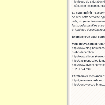
– le risque de saturation 
– sécuriser les communicat
Lu avec intérêt
: “
Hasard 
se tient cette semaine ég
côté, on parle financemen
les sourdes rivalités entr
et juridique des infrastruc
Exemple d’un objet conn
Vous pouvez aussi regar
http://www.blog-nouvelles
5-et-6-decembre/
http://www.silicon.fr/lew
http://pastresnet.blog.le
http://www.alvinet.com/ac
15251724.html
Et retrouver mes anciens 
http://genevieve.le-blanc
http://genevieve.le-blanc