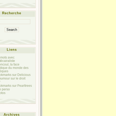
Recherche
Liens
 mots avec
itécairaliste
encoul, la face
stique du monde des
hèques
kmarks sur Delicious
'humour sur le droit
r
kmarks sur Pearltrees
e perso
otos
Archives