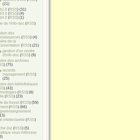
(21)
b2.0
(
RSS
) (31)
b3.0
(
RSS
) (4)
b4.0
(
RSS
) (1)
e de l'info-doc
(
RSS
)
stion des
nnaissances
(
RSS
) (4)
ère de la
cumentation
(
RSS
) (21)
gestion d'un centre
d'info-doc
(
RSS
) (9)
hère des archives
SS
) (75)
records
management
(
RSS
)
(25)
hère des bibliothèques
SS
) (43)
chnologies
(
RSS
) (8)
lle
(
RSS
) (23)
e du travail
(
RSS
) (59)
ment
(
RSS
) (66)
gie/enseignement
(13)
é intellectuelle
(
RSS
)
he (la)
(
RSS
) (5)
ratique vous intéresse
(3)