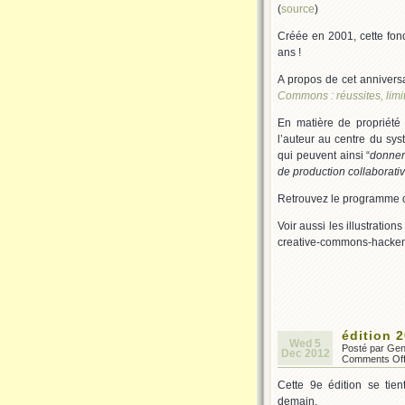
(
source
)
Créée en 2001, cette fon
ans !
A propos de cet anniversai
Commons : réussites, limit
En matière de propriété 
l’auteur au centre du sys
qui peuvent ainsi “
donner
de production collaborativ
Retrouvez le programme de
Voir aussi les illustratio
creative-commons-hackent
édition 
Wed 5
Posté par Ge
Dec 2012
Comments Of
Cette 9e édition se tien
demain.