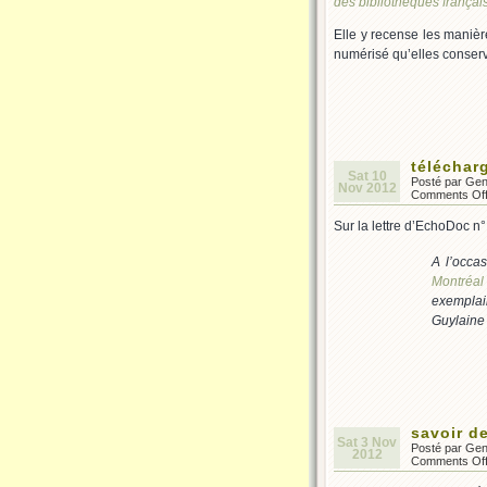
des bibliothèques françai
Elle y recense les manièr
numérisé qu’elles conserven
téléchar
Sat 10
Posté par Ge
Nov 2012
Comments Of
Sur la lettre d’EchoDoc n° 
A l’occa
Montréal
exemplair
Guylaine 
savoir de
Sat 3 Nov
Posté par Ge
2012
Comments Of