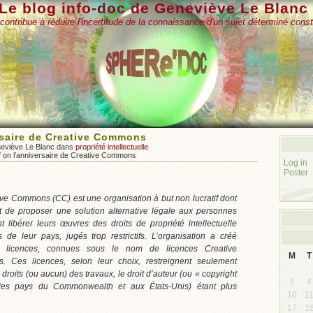
Le blog info-doc de Geneviève Le Blanc
contribue à réduire l'incertitude de la connaissance d'un sujet déterminé const
rsaire de Creative Commons
neviève Le Blanc dans
propriété intellectuelle
f
on l’anniversaire de Creative Commons
Log in
Poster
ve Commons (CC) est une organisation à but non lucratif dont
st de proposer une solution alternative légale aux personnes
t libérer leurs œuvres des droits de propriété intellectuelle
 de leur pays, jugés trop restrictifs. L’organisation a créé
rs licences, connues sous le nom de licences Creative
M
T
 Ces licences, selon leur choix, restreignent seulement
droits (ou aucun) des travaux, le droit d’auteur (ou « copyright
3
4
les pays du Commonwealth et aux États-Unis) étant plus
10
1
17
1