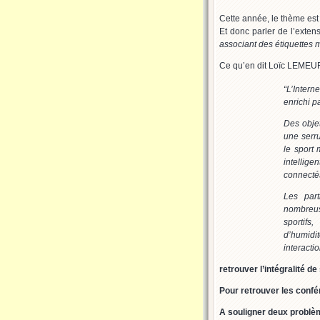
Cette année, le thème est 
Et donc parler de l’exten
associant des étiquettes
Ce qu’en dit Loïc LEMEU
“L’Intern
enrichi p
Des obje
une serru
le sport
intellige
connectés
Les part
nombreu
sportif
d’humidit
interacti
retrouver l’intégralité de
Pour retrouver les conf
A souligner deux problèm