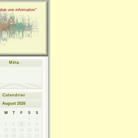
itue une information”
Méta
Calendrier
August 2026
W
T
F
S
S
1
2
5
6
7
8
9
1
12
13
14
15
16
8
19
20
21
22
23