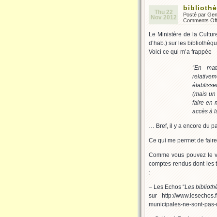
biblioth
Thu 22
Posté par Ge
Nov 2012
Comments Of
Le Ministère de la Cultur
d’hab.) sur les bibliothèq
Voici ce qui m’a frappée
“En mati
relative
établiss
(mais un 
faire en 
accès à la
… Bref, il y a encore du pa
Ce qui me permet de faire 
Comme vous pouvez le voi
comptes-rendus dont les t
:
– Les Echos “
Les bibliot
sur http://www.lesechos.
municipales-ne-sont-pas-