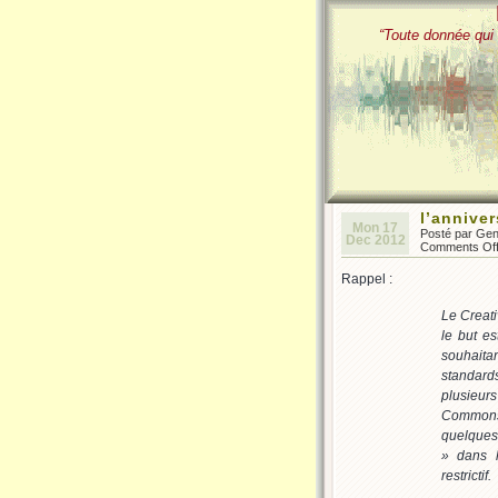
“Toute donnée qui 
l’annive
Mon 17
Posté par Ge
Dec 2012
Comments Of
Rappel :
Le Creati
le but e
souhaitan
standards
plusieu
Commons.
quelques 
» dans 
restrictif.