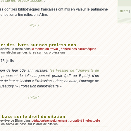
ses sur les réseaux sociaux
“.
es dont les bibliothèques françaises ont mis en valeur le patrimoine
Billets
|
t et en a tiré réflexion. A lire.
ger des livres sur nos professions
neviève Le Blanc dans
le monde du travail
,
sphère des bibliothèques
f
on télécharger des livres sur nos professions
75, je lis
sion de leur 50e anniversaire,
les Presses de l’Université de
proposent le téléchargement gratuit (pdf ou E-pub) d’un
e de leur collection « Profession » dont, en autre, l’ouvrage de
Beaudry : « Profession bibliothécaire »
 base sur le droit de citation
neviève Le Blanc dans
pédagogie/enseignement
,
propriété intellectuelle
f
on savoir de base sur le droit de citation