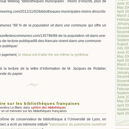
group Weblog “
Bibliothèques municipales : moins d’inscrits, plus de
June 2
May 20
April 2
neering.com/2012/11/02/bibliotheques-municipales-moins-dinscrits-
March 
Februa
Januar
mmunes “
88 % de la population vit dans une commune qui offre un
Decemb
Novemb
tedescommunes.com/135796/88-de-la-population-vit-dans-une-
Octobe
Septem
u-de-lecture-publique88-des-francais-vivent-dans-une-commune-
August
re-publique/
July 20
June 2
re jugement,
le mieux est d’aller lire soi-même la synthèse
May 20
April 2
March 
e à la lecture de la lettre d’information de M. Jacques de Rotalier,
Februa
Januar
onde du papier
Decemb
Novemb
Octobe
Februa
Septem
June 2
May 20
re sur les bibliothèques françaises
April 2
neviève Le Blanc dans
sphère des bibliothèques
Septem
f
on un mémoire sur les bibliothèques françaises
April 2
lôme de conservateur de bibliothèque à l’Université de Lyon, en
erc a écrit un mémoire intitulé “
valorisation du patrimoine numérisé