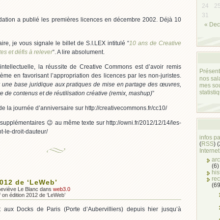
24
2
31
dation a publié les premières licences en décembre 2002. Déjà 10
« Dec
re, je vous signale le billet de S.I.LEX intitulé “
10 ans de Creative
es et défis à relever
“. A lire absolument.
intellectuelle, la réussite de Creative Commons est d’avoir remis
Présent
tème en favorisant l’appropriation des licences par les non-juristes.
nos sal
 une base juridique aux pratiques de mise en partage des œuvres,
mes so
statisti
e de contenus et de réutilisation créative (remix, mashup)
”
 la journée d’anniversaire sur http://creativecommons.fr/cc10/
ns supplémentaires 😉 au même texte sur http://owni.fr/2012/12/14/les-
-le-droit-dauteur/
infos p
(
RSS
) 
Internet
arc
(6)
his
rec
2012 de ‘LeWeb’
(69
neviève Le Blanc dans
web3.0
f
on édition 2012 de ‘LeWeb’
t aux Docks de Paris (Porte d’Aubervilliers) depuis hier jusqu’à