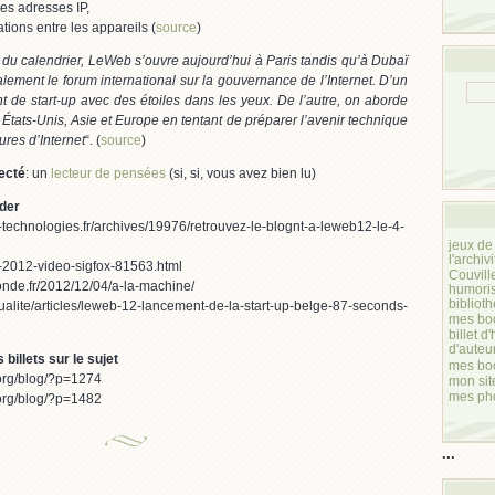
des adresses IP,
ions entre les appareils (
source
)
du calendrier, LeWeb s’ouvre aujourd’hui à Paris tandis qu’à Dubaï
alement le forum international sur la gouvernance de l’Internet. D’un
t de start-up avec des étoiles dans les yeux. De l’autre, on aborde
e États-Unis, Asie et Europe en tentant de préparer l’avenir technique
tures d’Internet
“. (
source
)
ecté
: un
lecteur de pensées
(si, si, vous avez bien lu)
der
-technologies.fr/archives/19976/retrouvez-le-blognt-a-leweb12-le-4-
jeux de
l'archiv
eb-2012-video-sigfox-81563.html
Couvill
monde.fr/2012/12/04/a-la-machine/
humori
bibliot
tualite/articles/leweb-12-lancement-de-la-start-up-belge-87-seconds-
mes boo
billet d
d'auteu
billets sur le sujet
mes boo
.org/blog/?p=1274
mon sit
mes ph
.org/blog/?p=1482
...