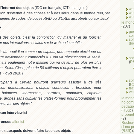
l’
Internet des objets
(IDO en français, IOT en anglais).
we
we
sion d’Internet à des choses et à des lieux dans le monde réel, “
en
we
 munies de codes, de puces RFID ou d’URLs aux objets ou aux lieux
“.
le mond
(207)
R
ge
co
et des objets, c’est la conjonction du matériel et du logiciel,
sph
ar nos interactions sociales sur le web ou le mobile.
do
ts du quotidien comme un capteur, une ampoule électrique ou
re deviennent « connectés ». Cela va révolutionner la santé,
sp
(
R
 mais également notre maison qui va devenir de plus en plus
nte. Selon Cisco, plus de 50 milliards d’objets pourraient être «
 » d’ici 2020 !
sp
icipants à LeWeb pourront d’ailleurs assister à de très
(
R
ses démonstrations d’objets connectés : bracelets pour
te
vei
s, balances, thermostats, serrures, ampoules, capteurs
le mond
é, drones sans oublier les plates-formes pour programmer les
no com
ons avec ces objets.”
pédago
(
RSS
) 
 son interview
ici
propriét
(7)
érences
aller ici
Recherc
si ma p
es auxquels doivent faire face ces objets
:
(
RSS
) 