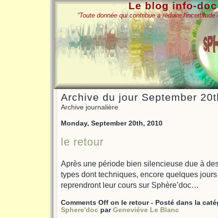
Le blog info-do
“Toute donnée qui contribue à réduire l'incertitud
Archive du jour September 20t
Archive journalière
Monday, September 20th, 2010
le retour
Après une période bien silencieuse due à des
types dont techniques, encore quelques jours
reprendront leur cours sur Sphère’doc…
Comments Off
on le retour
- Posté dans la cat
Sphere'doc
par
Geneviève Le Blanc