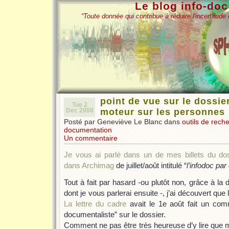
Le blog info-do
“Toute donnée qui contribue à réduire l'incertitud
point de vue sur le dossi
Tue 2
Dec 2008
moteur sur les personnes
Posté par Geneviève Le Blanc dans
outils de rech
documentation
Un commentaire
Je vous ai parlé dans un de mes billets du doss
dans Archimag
de juillet/août intitulé “
l’infodoc par
Tout à fait par hasard -ou plutôt non, grâce à la
dont je vous parlerai ensuite -, j’ai découvert que 
La lettre du cadre
avait le 1e août fait un comm
documentaliste” sur le dossier.
Comment ne pas être très heureuse d’y lire que m