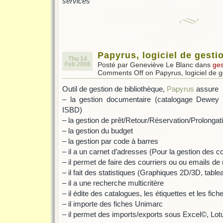
services
”
Papyrus, logiciel de gesti
Thu 14
Feb 2008
Posté par Geneviève Le Blanc dans
ges
Comments Off
on Papyrus, logiciel de g
Outil de gestion de bibliothèque,
Papyrus
assure
– la gestion documentaire (catalogage Dewey 
ISBD)
– la gestion de prêt/Retour/Réservation/Prolongat
– la gestion du budget
– la gestion par code à barres
– il a un carnet d’adresses (Pour la gestion des c
– il permet de faire des courriers ou ou emails de
– il fait des statistiques (Graphiques 2D/3D, table
– il a une recherche multicritère
– il édite des catalogues, les étiquettes et les fich
– il importe des fiches Unimarc
– il permet des imports/exports sous Excel©, L