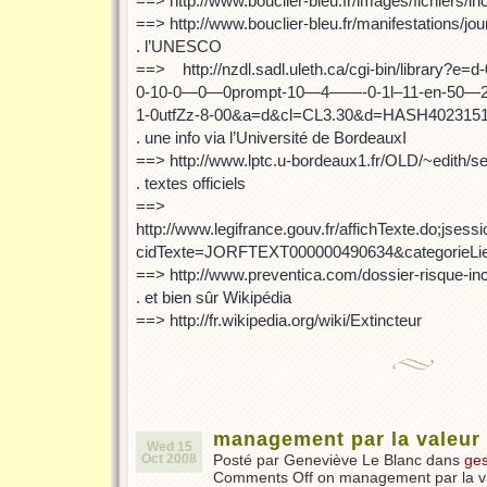
==> http://www.bouclier-bleu.fr/images/fichiers/in
==> http://www.bouclier-bleu.fr/manifestations/j
. l’UNESCO
==> http://nzdl.sadl.uleth.ca/cgi-bin/library?e=
0-10-0—0—0prompt-10—4——-0-1l–11-en-50—20-
1-0utfZz-8-00&a=d&cl=CL3.30&d=HASH4023151
. une info via l’Université de BordeauxI
==> http://www.lptc.u-bordeaux1.fr/OLD/~edit
. textes officiels
==>
http://www.legifrance.gouv.fr/affichTexte.do;
cidTexte=JORFTEXT000000490634&categorieLie
==> http://www.preventica.com/dossier-risque-inc
. et bien sûr Wikipédia
==> http://fr.wikipedia.org/wiki/Extincteur
management par la valeur
Wed 15
Oct 2008
Posté par Geneviève Le Blanc dans
ges
Comments Off
on management par la v