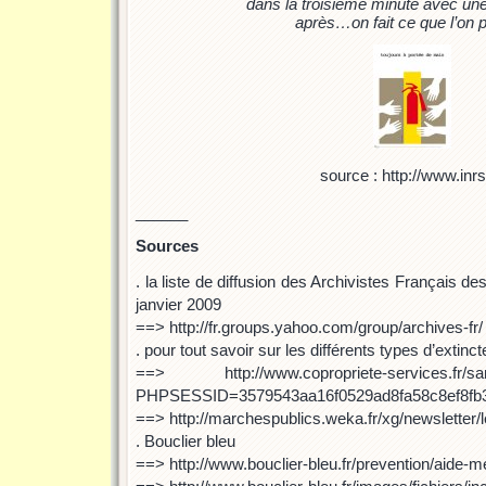
dans la troisième minute avec une
après…on fait ce que l’on 
source : http://www.inrs.
______
Sources
. la liste de diffusion des Archivistes Français d
janvier 2009
==> http://fr.groups.yahoo.com/group/archives-fr/
. pour tout savoir sur les différents types d’extinc
==> http://www.copropriete-services.fr/sante
PHPSESSID=3579543aa16f0529ad8fa58c8ef8fb
==> http://marchespublics.weka.fr/xg/newsletter/l
. Bouclier bleu
==> http://www.bouclier-bleu.fr/prevention/aide-