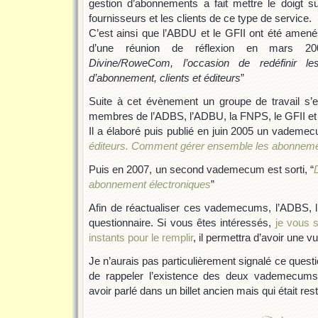
gestion d’abonnements a fait mettre le doigt s
fournisseurs et les clients de ce type de service.
C’est ainsi que l’ABDU et le GFII ont été amenés 
d’une réunion de réflexion en mars 200
Divine/RoweCom, l’occasion de redéfinir le
d’abonnement, clients et éditeurs
”
Suite à cet évènement un groupe de travail s’e
membres de l’ADBS, l’ADBU, la FNPS, le GFII et
Il a élaboré puis publié en juin 2005 un vademecu
éditeurs. Comment gérer ensemble les abonneme
Puis en 2007, un second vademecum est sorti, “
abonnement électroniques
”
Afin de réactualiser ces vademecums, l’ADBS, l
questionnaire. Si vous êtes intéressés,
je vous 
instants pour le remplir
, il permettra d’avoir une vu
Je n’aurais pas particulièrement signalé ce questi
de rappeler l’existence des deux vademecums
avoir parlé dans un billet ancien mais qui était res